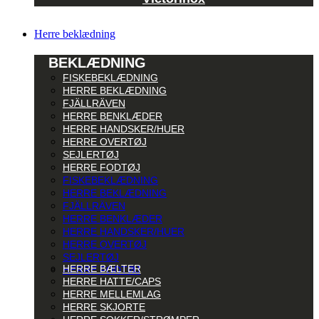
Herre beklædning
BEKLÆDNING
FISKEBEKLÆDNING
HERRE BEKLÆDNING
FJÄLLRÄVEN
HERRE BENKLÆDER
HERRE HANDSKER/HUER
HERRE OVERTØJ
SEJLERTØJ
HERRE FODTØJ
FISKEBEKLÆDNING
HERRE BEKLÆDNING
FJÄLLRÄVEN
HERRE BENKLÆDER
HERRE HANDSKER/HUER
HERRE OVERTØJ
SEJLERTØJ
HERRE BÆLTER
HERRE FODTØJ
HERRE HATTE/CAPS
HERRE MELLEMLAG
HERRE SKJORTE