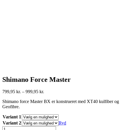
Shimano Force Master
Prisinterval:
799,95
kr.
–
999,95
kr.
799,95 kr.
Shimano force Master BX er konstrueret med XT40 kulfiber og
til
Geofibre.
999,95 kr.
Variant 1
Variant 2
Ryd
Shimano