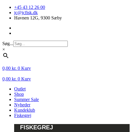
Videre
+45 43 12 26 00
til
jc@jcfisk.dk
indhold
Havnen 12G, 9300 Sæby
Søg...
×
0,00
kr.
0
Kurv
0,00
kr.
0
Kurv
Outlet
Shop
Summer Sale
Nyheder
Kundeklub
Fiskegrej
FISKEGREJ