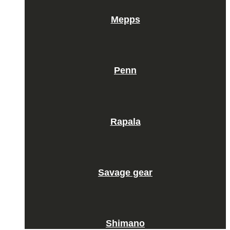
Mepps
Penn
Rapala
Savage gear
Shimano