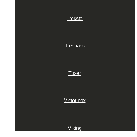
Treksta
Trespass
Tuxer
Victorinox
Viking