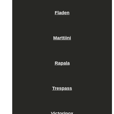
Fladen
Marttiini
Rapala
Trespass
Victorinox