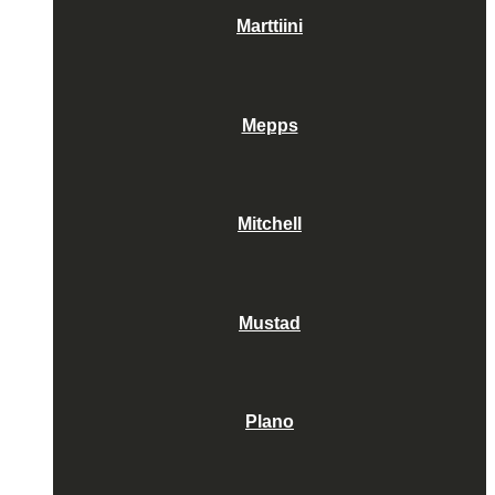
Marttiini
Mepps
Mitchell
Mustad
Plano