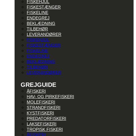
FISKEHJUL
FISKESTÆNGER
FISKELINE
ENDEGREJ
BEKLÆDNING
TILBEHØR
LEVERANDØRER
FISKEHJUL
FISKESTÆNGER
FISKELINE
ENDEGREJ
BEKLÆDNING
TILBEHØR
LEVERANDØRER
GREJGUIDE
ÅFISKERI
HAV- OG PIRKEFISKERI
MOLEFISKERI
STRANDFISKERI
KYSTFISKERI
PREDATORFISKERI
LAKSEFISKERI
TROPISK FISKERI
ÅFISKERI