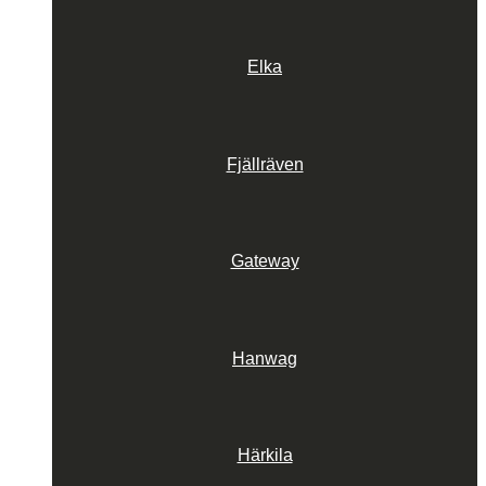
Elka
Fjällräven
Gateway
Hanwag
Härkila