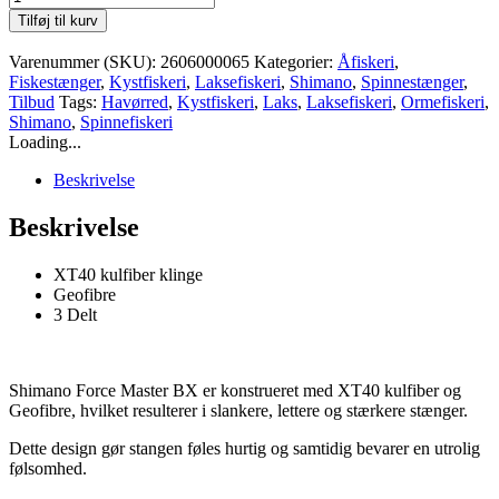
Force
Tilføj til kurv
Master
antal
Varenummer (SKU):
2606000065
Kategorier:
Åfiskeri
,
Fiskestænger
,
Kystfiskeri
,
Laksefiskeri
,
Shimano
,
Spinnestænger
,
Tilbud
Tags:
Havørred
,
Kystfiskeri
,
Laks
,
Laksefiskeri
,
Ormefiskeri
,
Shimano
,
Spinnefiskeri
Loading...
Beskrivelse
Beskrivelse
XT40 kulfiber klinge
Geofibre
3 Delt
Shimano Force Master BX er konstrueret med XT40 kulfiber og
Geofibre, hvilket resulterer i slankere, lettere og stærkere stænger.
Dette design gør stangen føles hurtig og samtidig bevarer en utrolig
følsomhed.