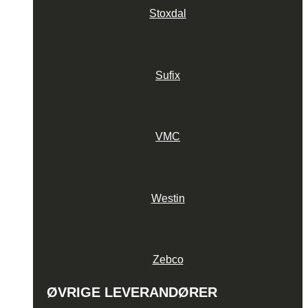
Stoxdal
Sufix
VMC
Westin
Zebco
ØVRIGE LEVERANDØRER