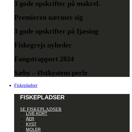
3 gode opskrifter på makrel.
Premieren nærmer sig
3 gode opskrifter på fjæsing
Fiskegrejs nyheder
Fangstrapport 2024
Sæby – Østkystens perle
Fiskepladser
FISKEPLADSER
SE FISKEPLADSER
LIVE KORT
ÅER
KYST
MOLER