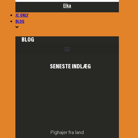
Elka
JC ONLY
BLOG
BLOG
SENESTE INDLÆG
Pighajer fra land