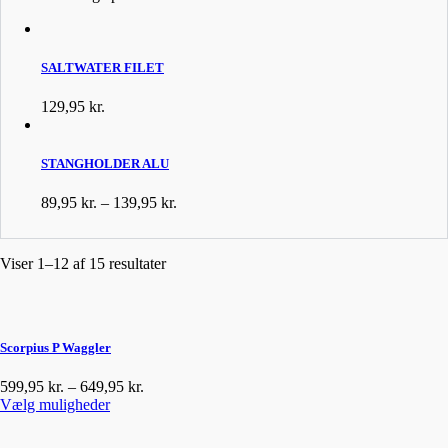
Bål
Bambus
Barbless
SALTWATER FILET
Barracuda
Beanie
129,95
kr.
Beklædning
Berkley
STANGHOLDER ALU
Berkley Power Sardin
Bidmelder
Prisinterval:
89,95
kr.
–
139,95
kr.
89,95 kr.
Big Game Fishing
til
Bind selv
139,95 kr.
Viser 1–12 af 15 resultater
Bind selv forfang
Bitter
Black Friday
Scorpius P Waggler
Blæksprutte
Blink
Prisinterval:
599,95
kr.
–
649,95
kr.
Blue Marlin
Dette
599,95 kr.
Vælg muligheder
vare
til
Bluefox
har
649,95 kr.