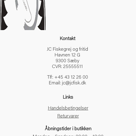
Enkeltkrog
ESP
EVA skum
Fangskrog
Fangstnet
Kontakt
Fate
JC Fiskegrej og fritid
Fedt
Havnen 12 G
Ferie
9300 Sæby
Ferskvand
CVR: 25555511
Fiber
Tlf: +45 43 12 26 00
fight belt
Email: jc@jcfisk.dk
Fight bremse
Filetering
Links
Filetkniv
Handelsbetingelser
Film
Returvarer
Fin-Nor
Fingerhandsker
Åbningstider i butikken
Fire starter