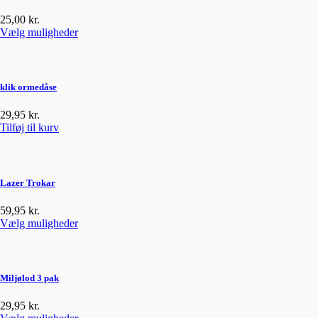
Mulighederne
Brødding
kan
25,00
kr.
Bukser
vælges
Dette
Vælg muligheder
på
Bukser med stræk
vare
varesiden
har
Bukser med Stretch
flere
Bulk
varianter.
klik ormedåse
Cam
Mulighederne
kan
Camping
29,95
kr.
vælges
Tilføj til kurv
Canvas
på
Cap
varesiden
Caps
Cirkelkrog
Lazer Trokar
Combo
59,95
kr.
Combo Set
Dette
Vælg muligheder
CountDown
vare
har
Crimps
flere
Crowly Pique
varianter.
Miljølod 3 pak
Mulighederne
Dæksko
kan
29,95
kr.
Daiwa
vælges
Dette