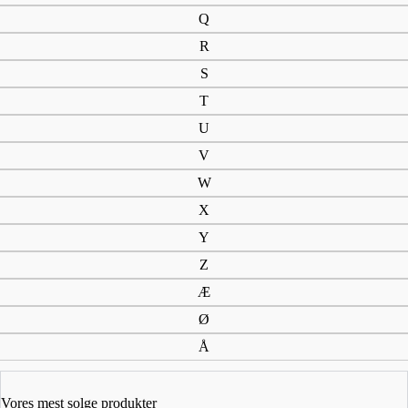
Q
Anti myg
Atlanterhavslaks
R
Backpack
S
båd
T
Båd/Trolling
U
Badebukser
V
Badesko
Bådfiskeri
W
Badning
X
bådstænger
Y
bådstang
Z
Bækørred
Æ
bælte
bælter
Ø
Baitcast
Å
Baitrunner
Baitrunner hjul
Vores mest solge produkter