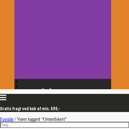
Sæby
N
Nordstrand
Gratis fragt ved køb af min. 699,-
Forside
/ Varer tagged “Ormefiskeri”