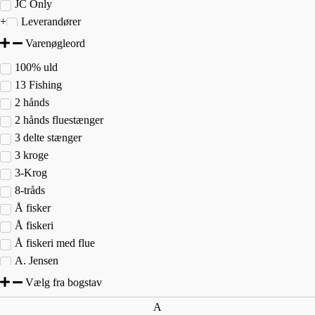
JC Only
Leverandører
Leverandører fiskegrej
Varenøgleord
Nyhed 2026
100% uld
Outdoor
13 Fishing
Outlet
2 hånds
Tilbehør
2 hånds fluestænger
Tilbud
3 delte stænger
3 kroge
3-Krog
8-tråds
Å fisker
Å fiskeri
Å fiskeri med flue
A. Jensen
Abisko
Vælg fra bogstav
Aborre
A
ABU