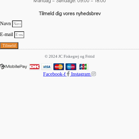
Mandag – Søndage: 09:00 – 18:00
Fisk
Fiske Jakke
Tilmeld dig vores nyhedsbrev
Fiske Taske
Navn
Fiskebeklædning
E-mail
Fiskebuks
Fiskegrej
Tilmeld
fiskehandsker
© 2024 JC Fiskegrej og Fritid
fiskehjul
Fiskejakke
Facebook-f
Instagram
Fiskeline
Fiskenet
fiskeri
Fiskeri fra jolle
Fiskesæt
Fiskesnøre
fiskestang
Fisketasker
Fisketure