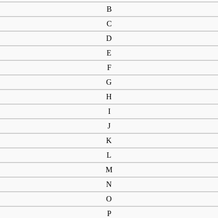
B
Abu Gracia
Æske
C
Affinity
D
Åfisker
E
Åfiskeri
F
Åfiskeri med flue
G
Agn
Agnboks
H
Agnfiskeri
I
Agnnål
J
Akara
K
Ål
L
Åleklokke
Åleklokker
M
Åndbar
N
Åndbar waders
O
Åndbar waders med lynlås
P
Åndbar waders med zip