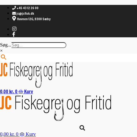
Videre
til
+45 43 12 26 00
indhold
jc@jcfisk.dk
Havnen 12G, 9300 Sæby
Søg...
×
0,00
kr.
0
Kurv
0,00
kr.
0
Kurv