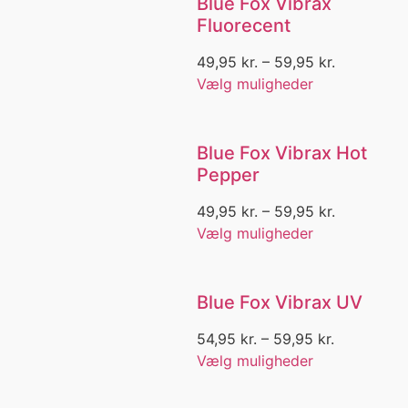
Blue Fox Vibrax
Fiskeline
Fluorecent
Fiskenet
fiskeri
49,95
kr.
–
59,95
kr.
Fiskeri fra jolle
Vælg muligheder
Fiskesæt
Fiskesnøre
fiskestang
Blue Fox Vibrax Hot
Fisketasker
Pepper
Fisketure
Fiskevest
49,95
kr.
–
59,95
kr.
Fjæsing
Vælg muligheder
Fjällräven
Flåd
Fladen
Blue Fox Vibrax UV
Fladen Fishing
Fladfisk
54,95
kr.
–
59,95
kr.
Fladfisk fiskeri
Vælg muligheder
Fladfiske
Fladfiskerig