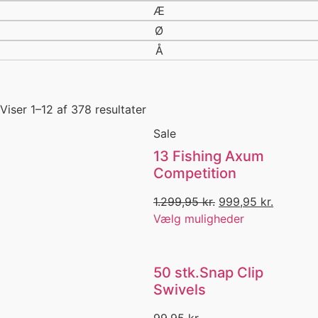
Æ
Baitrunner hjul
Ø
Bål
Bambus
Å
Barbless
Barracuda
Beanie
Viser 1–12 af 378 resultater
Beklædning
Berkley
Sale
Berkley Power Sardin
13 Fishing Axum
Bidmelder
Competition
Big Game Fishing
Bind selv
1.299,95
kr.
999,95
kr.
Bind selv forfang
Vælg muligheder
Bitter
Black Friday
Blæksprutte
50 stk.Snap Clip
Blink
Swivels
Blue Marlin
Bluefox
99,95
kr.