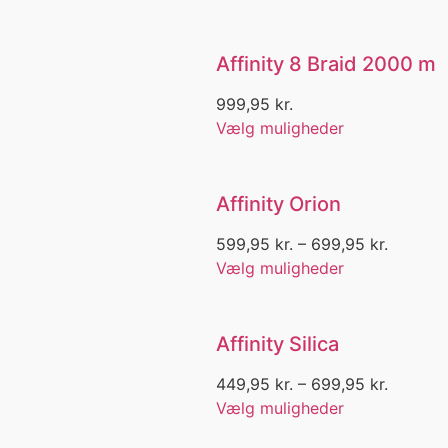
Dame Skulder Taske
Dame Sommer Tøj
Dame Støvler
Affinity 8 Braid 2000 m
Dame Strik
Dame Sweatshirt
999,95
kr.
Dame T-Shirt
Vælg muligheder
Dame Taske
Dame Tøj
Dame Top
Affinity Orion
Dame Trøjer
Dame Vandrestøvler
599,95
kr.
–
699,95
kr.
Dame Vest
Vælg muligheder
Deadbait
Didriksons
DLX
Affinity Silica
Dobbelt grejboks
Dobbeltkrog
449,95
kr.
–
699,95
kr.
Dolk
Vælg muligheder
Dorado
Dragon