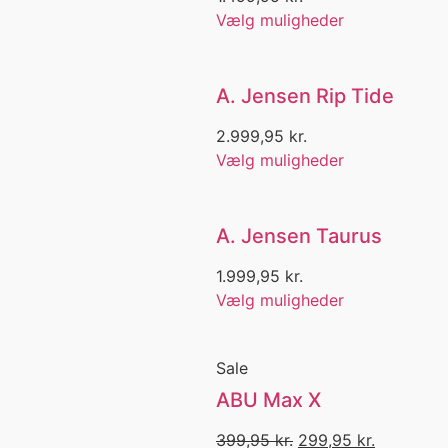
Bukser
Vælg muligheder
Bukser med stræk
Bukser med Stretch
Bulk
Cam
A. Jensen Rip Tide
Camping
2.999,95
kr.
Canvas
Vælg muligheder
Cap
Caps
Cirkelkrog
Combo
A. Jensen Taurus
Combo Set
1.999,95
kr.
CountDown
Crimps
Vælg muligheder
Crowly Pique
Dæksko
Sale
Daiwa
DAM
ABU Max X
Dame
Dame Beklædning
399,95
kr.
299,95
kr.