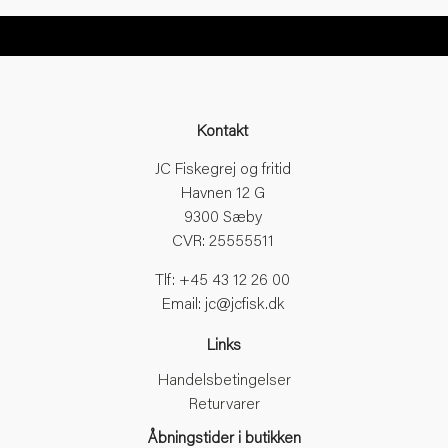
Krabbe
krabbefiskeri
Krabbestang
Krog
Kroge
Kontakt
Kroge til havfiskeri
kroge til spinner og blink
JC Fiskegrej og fritid
Krogløser
Havnen 12 G
Krogsliber
9300 Sæby
Kuller
CVR: 25555511
Kyst fiskeri
Kyst fluefiskeri
Tlf: +45 43 12 26 00
Kystfiskeri
Email: jc@jcfisk.dk
Kystfiskeri med flue
Kystflue fiskeri
Links
Kystnet
Handelsbetingelser
Kystwobler
Returvarer
Lady
læde
Åbningstider i butikken