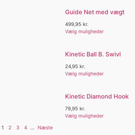
Kasket
Keb Agile Trousers
Guide Net med vægt
KEB Trousers
Kent Andersen
499,95
kr.
Kids
Vælg muligheder
Kildeørred
Kildeørreder
Kinetic
Kinetic Ball B. Swivl
King fish
Knæklys
24,95
kr.
Kniv
Vælg muligheder
Kniv med skede
Knive
Knive/Økser
Kinetic Diamond Hook
Knivsliber
Knot
79,95
kr.
Knott
Vælg muligheder
Kompas
kortærmet skjorte
1
2
3
4
…
Næste
kortærmet skjorte¨