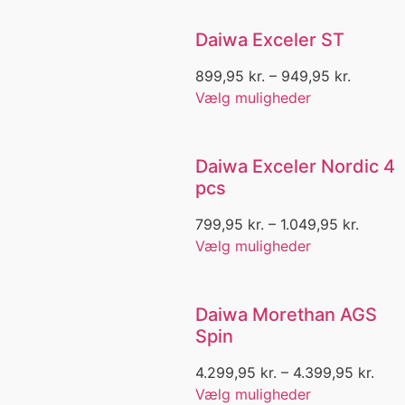
Flurocarbonforfang
Flydedragt
Daiwa Exceler ST
Flydeveste
899,95
kr.
–
949,95
kr.
Fodtøj
Foldbar stangholder
Vælg muligheder
Folde net
Foldekniv
Forfang
Daiwa Exceler Nordic 4
Forfang fladfisk
pcs
Forfang Makrel
Forfang Sild
799,95
kr.
–
1.049,95
kr.
Forfang Sild/Makrel
Vælg muligheder
Forfang torsk
Forfangs mappe
Forfangsline
Daiwa Morethan AGS
Forfangsliner
Spin
Fritid
Fritidsbuks
4.299,95
kr.
–
4.399,95
kr.
G-1000
Vælg muligheder