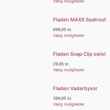
Vælg muligheder
Hat med myggenet
Hav- og pirkefiskeri
Havbars
Havearbejde
Fladen MAXX Seatrout
Havfiskeri
699,95
kr.
Havkat
Havørred
Vælg muligheder
Havørred fiskeri
Havørred på kysten
Havørreder
Fladen Snap Clip swivl
Havtaske
Helleflynder
29,95
kr.
Helly Hansen
Vælg muligheder
Herre
Herre beklædning
Herre Bukser
Fladen Vadarbyxor
Herre fleece
Herre Hættetrøje
399,95
kr.
Herre hatte/caps
Vælg muligheder
Herre jakker