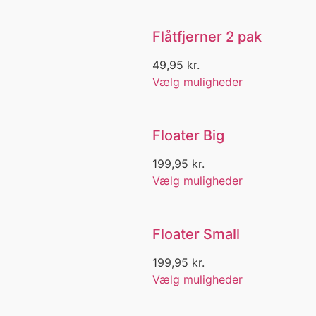
Herre Polo
Herre Regntøj
Flåtfjerner 2 pak
Herre Shorts
Herre Skjorte
49,95
kr.
Herre Sko
Vælg muligheder
Herre Tøj
Herre Trøje
HH
Floater Big
Hike
Hiker
199,95
kr.
Hiking sko
Vælg muligheder
hip pack
Hjul
Hoodie
Floater Small
Hør
Hornfisk
199,95
kr.
Hornfisk Fiskeri
Vælg muligheder
Hornfiske udbener
Hornfiskejern