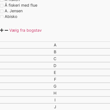
Å fiskeri med flue
A. Jensen
Abisko
Aborre
ABU
Vælg fra bogstav
Abu Gracia
Æske
Affinity
A
Åfisker
B
Åfiskeri
C
Åfiskeri med flue
D
Agn
E
Agnboks
Agnfiskeri
F
Agnnål
G
Akara
H
Ål
I
Åleklokke
J
Åleklokker