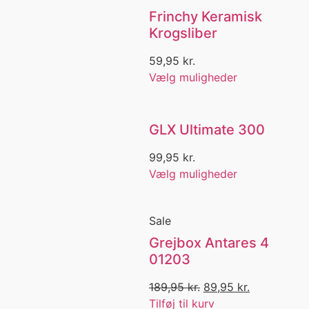
Hovedbeklædning
Frinchy Keramisk
Huer
Krogsliber
Hummer
Hund
59,95
kr.
hurtigtørrende
Vælg muligheder
Hydrofobiske
HyperTex
Imprægnering
GLX Ultimate 300
Indlægs såler
Ising
99,95
kr.
Isinger
Vælg muligheder
Isolerende lag under skaljakker
Isoleret
Jagt
Sale
Jagt Cap
Grejbox Antares 4
Jagtkniv
01203
Jakke
Jakker
189,95
kr.
89,95
kr.
JC Logo
Tilføj til kurv
JC logo haj med mand