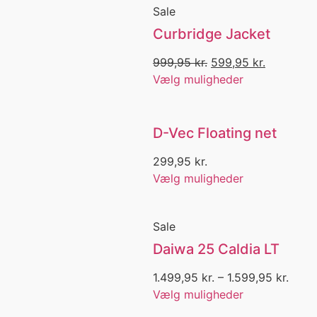
Flash lys
Sale
flaskeholder
Curbridge Jacket
Flåtfjerner
Fleece
999,95
kr.
599,95
kr.
Fletline
Vælg muligheder
Fletliner
Flue
Flue boks
D-Vec Floating net
Flue box
Flue fiskeri
299,95
kr.
Flue forfang
Vælg muligheder
Flueboks
Fluebox
Fluefisker
Sale
Fluefiskeri
Fluehjul
Daiwa 25 Caldia LT
Flueliner
1.499,95
kr.
–
1.599,95
kr.
Fluer
Vælg muligheder
Fluestænger
Fluorocarbon