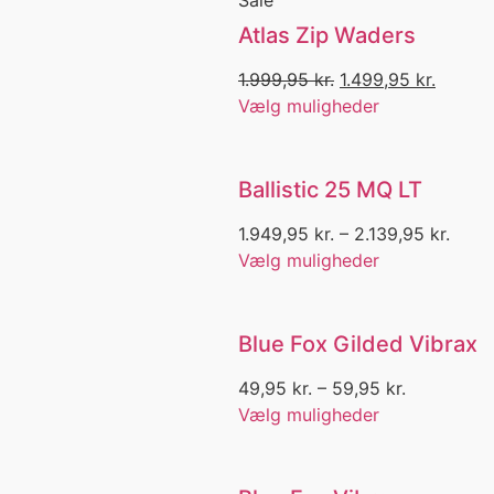
Ferie
Ferskvand
Atlas Zip Waders
Fiber
fight belt
1.999,95
kr.
1.499,95
kr.
Fight bremse
Vælg muligheder
Filetering
Filetkniv
Film
Ballistic 25 MQ LT
Fin-Nor
Fingerhandsker
1.949,95
kr.
–
2.139,95
kr.
Fire starter
Vælg muligheder
Fisk
Fiske Jakke
Fiske Taske
Blue Fox Gilded Vibrax
Fiskebeklædning
Fiskebuks
49,95
kr.
–
59,95
kr.
Fiskegrej
Vælg muligheder
fiskehandsker
fiskehjul
Fiskejakke