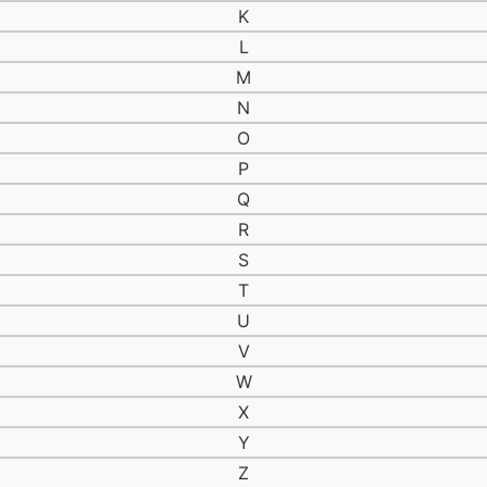
Åndbar
K
Åndbar waders
L
Åndbar waders med lynlås
M
Åndbar waders med zip
N
Anti myg
Atlanterhavslaks
O
Backpack
P
båd
Q
Båd/Trolling
R
Badebukser
S
Badesko
Bådfiskeri
T
Badning
U
bådstænger
V
bådstang
W
Bækørred
bælte
X
bælter
Y
Baitcast
Z
Baitrunner