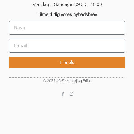
Læder
Mandag – Søndage: 09:00 – 18:00
Laks
Tilmeld dig vores nyhedsbrev
Laks i Norge
Laks i Sverige
Laks på reje
Lakse attractor
Laksefiskeri
Laksefiskeri i Norge
Laksefiskeri med orm
Tilmeld
Laksefiskeri med rejer
Laksefiskeri Norge
Lange
© 2024 JC Fiskegrej og Fritid
Langer
Laptop
Lawson
Light stick
Lim
Limited edition
Line
Line Counter