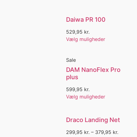
Gaby
Gaff
Garnfiskeri
Daiwa PR 100
Gaskomfur
Gateway
529,95
kr.
Gedde
Vælg muligheder
Gedde fiskeri
Gedde forfang
Gedder
Sale
Gennemløber
DAM NanoFlex Pro
Glow
plus
Golf
GoreTex
599,95
kr.
Grease
Vælg muligheder
Greenland
Grejæske
Grejboks
Draco Landing Net
Grejbokse
Greys
299,95
kr.
–
379,95
kr.
Grouber