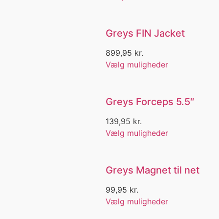
JC ONLY
JC Special
Jensen Lax Wobbler
Greys FIN Jacket
Jerk Bait
899,95
kr.
Jerk fiskeri
Vælg muligheder
Jig
Jighaler
Jighead
Julegave
Greys Forceps 5.5″
Junior T-shirt
139,95
kr.
Kaipak trousers
Kajak
Vælg muligheder
Kamera
Kånken
Kantalrel
Greys Magnet til net
Karabinhage
Karljohan
99,95
kr.
Karpe
Vælg muligheder
Karpefiskeri