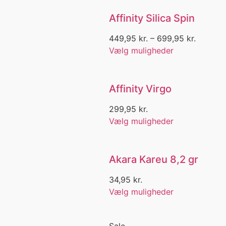
Dramglas
Affinity Silica Spin
Dry
Dry bag
449,95
kr.
–
699,95
kr.
Duffel
Vælg muligheder
Dybhavs fiskeri med bom
Dybvandsfiskeri
Efterår
Affinity Virgo
El hjul
Elefanthue
299,95
kr.
Elhjul
Vælg muligheder
Elka
Endegrej
Enkeltkrog
ESP
Akara Kareu 8,2 gr
EVA skum
34,95
kr.
Fangskrog
Vælg muligheder
Fangstnet
Fate
Fedt
Sale