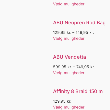
Dame Bukser
Vælg muligheder
Dame Bukser med Stretch
Dame Cap
Dame Fleece
ABU Neopren Rod Bag
Dame Fodtøj
Dame Gummistøvler
129,95
kr.
–
149,95
kr.
Dame Hættetrøje
Vælg muligheder
Dame Hovedbeklæning
Dame Jakke
Dame Kjole
ABU Vendetta
Dame Nederdel
Dame Pole
599,95
kr.
–
749,95
kr.
Dame regn jakke
Vælg muligheder
Dame regn Tøj
Dame Sejlertøj
Dame shorts
Affinity 8 Braid 150 m
Dame Skjorte
dame Sko
129,95
kr.
Dame Skort
Vælg muligheder