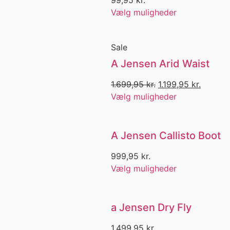
Bly
Vælg muligheder
BOA
Boat
Bog
Sale
Bøger
A Jensen Arid Waist
Bøllehat
Bom fiskeri
1.699,95
kr.
1.199,95
kr.
Bombarda
Vælg muligheder
Bombardafiskeri
Bomuld
Bonker
A Jensen Callisto Boot
Boot laces
Børn
999,95
kr.
Børn og unge
Vælg muligheder
Børne kniv
børne T-shirt
Børne waders
a Jensen Dry Fly
Børsteorm
Brødding
1.499,95
kr.