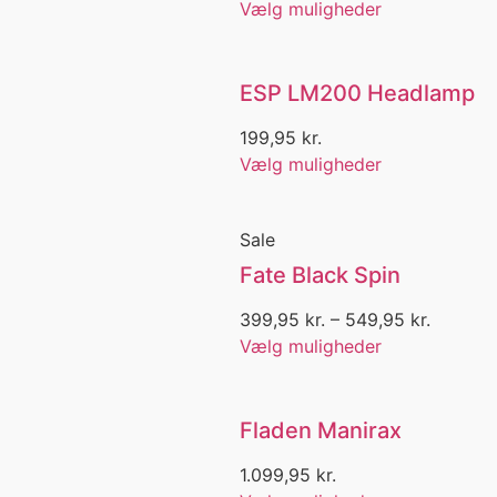
Vælg muligheder
GT
Gudenåen
Guldørred
ESP LM200 Headlamp
Gulp
Gulp Alive Spray
199,95
kr.
Gulp Gel
Vælg muligheder
Gummistøvler
Hægte
Haj
Sale
Halsedisse
Fate Black Spin
Halsrør
Håndline
399,95
kr.
–
549,95
kr.
Håndmalet
Vælg muligheder
Handsker
Hansen
Hanwag
Härkila
Fladen Manirax
Harpe
1.099,95
kr.
Hat