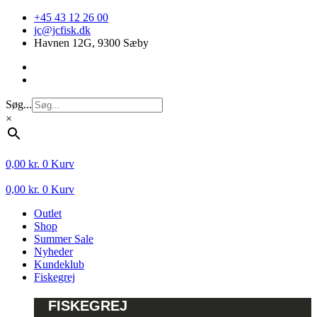
Videre
+45 43 12 26 00
til
jc@jcfisk.dk
indhold
Havnen 12G, 9300 Sæby
Søg...
×
0,00
kr.
0
Kurv
0,00
kr.
0
Kurv
Outlet
Shop
Summer Sale
Nyheder
Kundeklub
Fiskegrej
FISKEGREJ