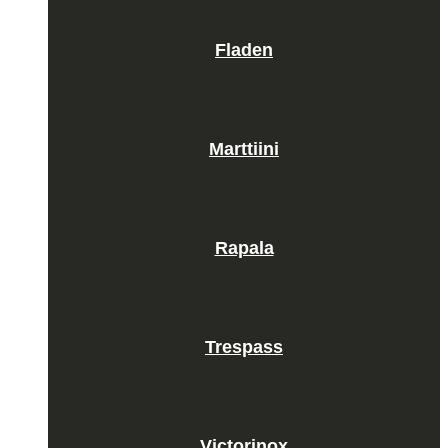
Fladen
Marttiini
Rapala
Trespass
Victorinox