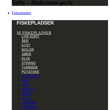
Sæby – Østkystens perle
Fiskepladser
FISKEPLADSER
SE FISKEPLADSER
LIVE KORT
ÅER
KYST
MOLER
SØER
ELVE
STRAND
TURBÅDE
PUT&TAKE
LIVE KORT
ÅER
KYST
MOLER
SØER
ELVE
STRAND
TURBÅDE