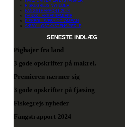
HVAD DRIVER EN LYSTFISKER
FISKEGREJS NYHEDER
FANGSTRAPPORT 2024
DANSK LAKSEPREMIERE
FISKERI I SÆBY OG OMEGN
SÆBY – ØSTKYSTENS PERLE
SENESTE INDLÆG
Pighajer fra land
3 gode opskrifter på makrel.
Premieren nærmer sig
3 gode opskrifter på fjæsing
Fiskegrejs nyheder
Fangstrapport 2024