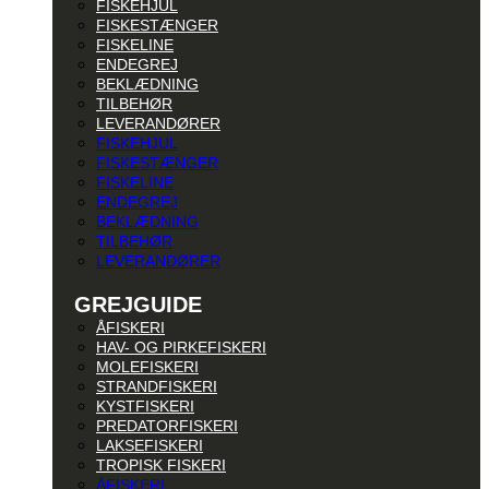
FISKEHJUL
FISKESTÆNGER
FISKELINE
ENDEGREJ
BEKLÆDNING
TILBEHØR
LEVERANDØRER
FISKEHJUL
FISKESTÆNGER
FISKELINE
ENDEGREJ
BEKLÆDNING
TILBEHØR
LEVERANDØRER
GREJGUIDE
ÅFISKERI
HAV- OG PIRKEFISKERI
MOLEFISKERI
STRANDFISKERI
KYSTFISKERI
PREDATORFISKERI
LAKSEFISKERI
TROPISK FISKERI
ÅFISKERI