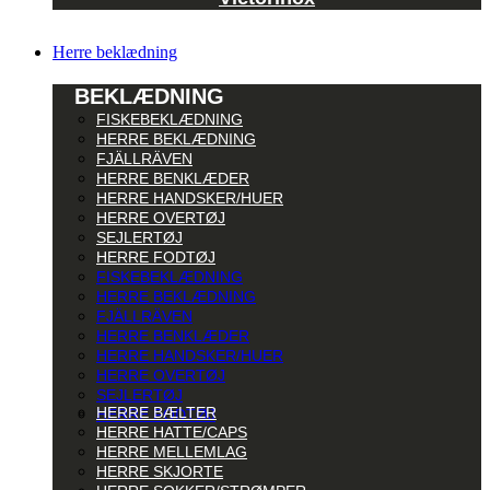
Herre beklædning
BEKLÆDNING
FISKEBEKLÆDNING
HERRE BEKLÆDNING
FJÄLLRÄVEN
HERRE BENKLÆDER
HERRE HANDSKER/HUER
HERRE OVERTØJ
SEJLERTØJ
HERRE FODTØJ
FISKEBEKLÆDNING
HERRE BEKLÆDNING
FJÄLLRÄVEN
HERRE BENKLÆDER
HERRE HANDSKER/HUER
HERRE OVERTØJ
SEJLERTØJ
HERRE BÆLTER
HERRE FODTØJ
HERRE HATTE/CAPS
HERRE MELLEMLAG
HERRE SKJORTE