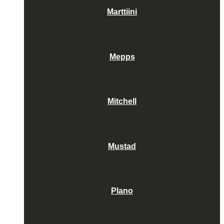
Marttiini
Mepps
Mitchell
Mustad
Plano