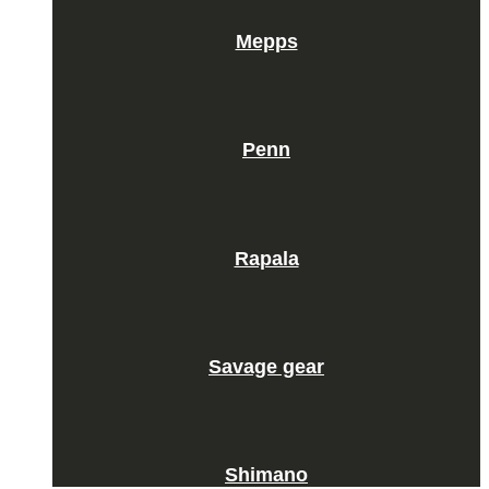
Mepps
Penn
Rapala
Savage gear
Shimano