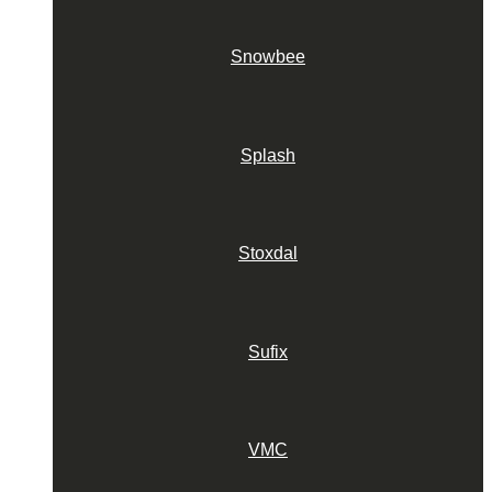
Snowbee
Splash
Stoxdal
Sufix
VMC