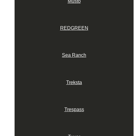
Musto
REDGREEN
Sea Ranch
Treksta
Trespass