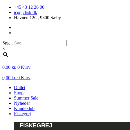
Videre
+45 43 12 26 00
til
jc@jcfisk.dk
indhold
Havnen 12G, 9300 Sæby
Søg...
×
0,00
kr.
0
Kurv
0,00
kr.
0
Kurv
Outlet
Shop
Summer Sale
Nyheder
Kundeklub
Fiskegrej
FISKEGREJ