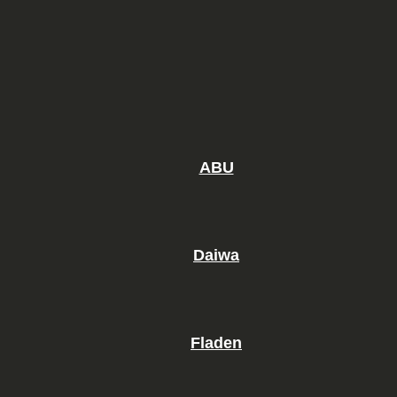
ABU
Daiwa
Fladen