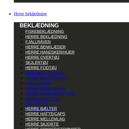
Herre beklædning
BEKLÆDNING
FISKEBEKLÆDNING
HERRE BEKLÆDNING
FJÄLLRÄVEN
HERRE BENKLÆDER
HERRE HANDSKER/HUER
HERRE OVERTØJ
SEJLERTØJ
HERRE FODTØJ
FISKEBEKLÆDNING
HERRE BEKLÆDNING
FJÄLLRÄVEN
HERRE BENKLÆDER
HERRE HANDSKER/HUER
HERRE OVERTØJ
SEJLERTØJ
HERRE BÆLTER
HERRE FODTØJ
HERRE HATTE/CAPS
HERRE MELLEMLAG
HERRE SKJORTE