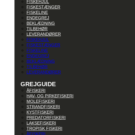
FISKEHJUL
FISKESTÆNGER
FISKELINE
ENDEGREJ
BEKLÆDNING
TILBEHØR
LEVERANDØRER
FISKEHJUL
FISKESTÆNGER
FISKELINE
ENDEGREJ
BEKLÆDNING
TILBEHØR
LEVERANDØRER
GREJGUIDE
ÅFISKERI
HAV- OG PIRKEFISKERI
MOLEFISKERI
STRANDFISKERI
KYSTFISKERI
PREDATORFISKERI
LAKSEFISKERI
TROPISK FISKERI
ÅFISKERI