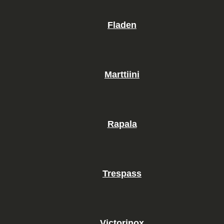
Fladen
Marttiini
Rapala
Trespass
Victorinox