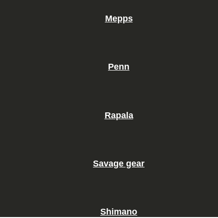
Mepps
Penn
Rapala
Savage gear
Shimano