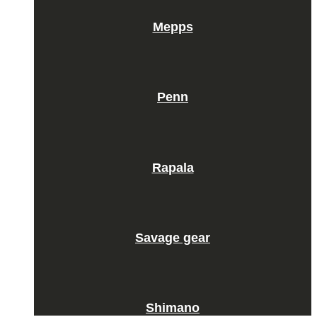
Mepps
Penn
Rapala
Savage gear
Shimano