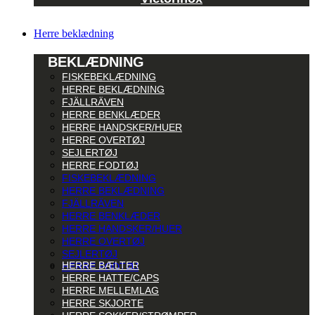
Herre beklædning
BEKLÆDNING
FISKEBEKLÆDNING
HERRE BEKLÆDNING
FJÄLLRÄVEN
HERRE BENKLÆDER
HERRE HANDSKER/HUER
HERRE OVERTØJ
SEJLERTØJ
HERRE FODTØJ
FISKEBEKLÆDNING
HERRE BEKLÆDNING
FJÄLLRÄVEN
HERRE BENKLÆDER
HERRE HANDSKER/HUER
HERRE OVERTØJ
SEJLERTØJ
HERRE BÆLTER
HERRE FODTØJ
HERRE HATTE/CAPS
HERRE MELLEMLAG
HERRE SKJORTE