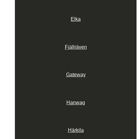
Elka
Fjällräven
Gateway
Hanwag
Härkila