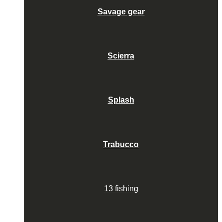
Savage gear
Scierra
Splash
Trabucco
13 fishing