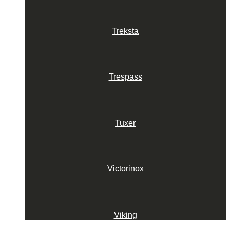
Treksta
Trespass
Tuxer
Victorinox
Viking