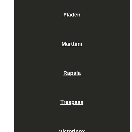
Fladen
Marttiini
Rapala
Trespass
Victorinox