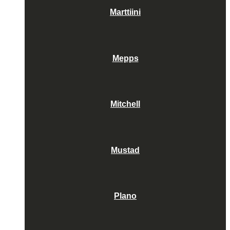
Marttiini
Mepps
Mitchell
Mustad
Plano