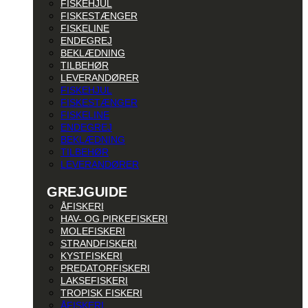
FISKEHJUL
FISKESTÆNGER
FISKELINE
ENDEGREJ
BEKLÆDNING
TILBEHØR
LEVERANDØRER
FISKEHJUL
FISKESTÆNGER
FISKELINE
ENDEGREJ
BEKLÆDNING
TILBEHØR
LEVERANDØRER
GREJGUIDE
ÅFISKERI
HAV- OG PIRKEFISKERI
MOLEFISKERI
STRANDFISKERI
KYSTFISKERI
PREDATORFISKERI
LAKSEFISKERI
TROPISK FISKERI
ÅFISKERI