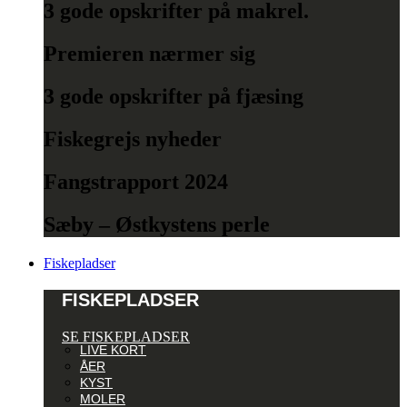
3 gode opskrifter på makrel.
Premieren nærmer sig
3 gode opskrifter på fjæsing
Fiskegrejs nyheder
Fangstrapport 2024
Sæby – Østkystens perle
Fiskepladser
FISKEPLADSER
SE FISKEPLADSER
LIVE KORT
ÅER
KYST
MOLER