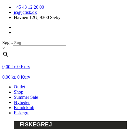
Videre
+45 43 12 26 00
til
jc@jcfisk.dk
indhold
Havnen 12G, 9300 Sæby
Søg...
×
0,00
kr.
0
Kurv
0,00
kr.
0
Kurv
Outlet
Shop
Summer Sale
Nyheder
Kundeklub
Fiskegrej
FISKEGREJ