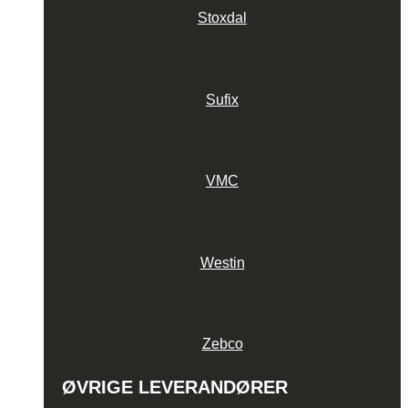
Stoxdal
Sufix
VMC
Westin
Zebco
ØVRIGE LEVERANDØRER