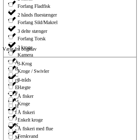
Forfang Fladfisk
2 hånds fluestænger
Forfang Sild/Makrel
3 delte stænger
Forfang Torsk
3 kroge
Vælg fra bogstav
Kamera
A
3-Krog
B
Kroge / Swivler
C
8-tråds
D
E
Hægte
F
Å fisker
G
Kroge
H
I
Å fiskeri
J
Enkelt kroge
K
Å fiskeri med flue
L
Ferskvand
M