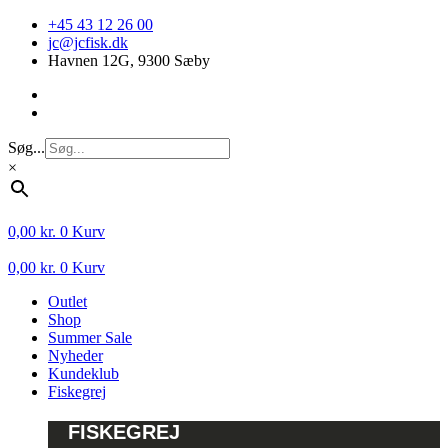
Videre
+45 43 12 26 00
til
jc@jcfisk.dk
indhold
Havnen 12G, 9300 Sæby
Søg...
×
0,00
kr.
0
Kurv
0,00
kr.
0
Kurv
Outlet
Shop
Summer Sale
Nyheder
Kundeklub
Fiskegrej
FISKEGREJ