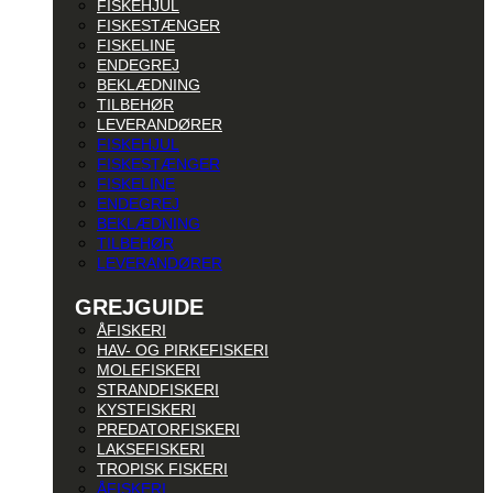
FISKEHJUL
FISKESTÆNGER
FISKELINE
ENDEGREJ
BEKLÆDNING
TILBEHØR
LEVERANDØRER
FISKEHJUL
FISKESTÆNGER
FISKELINE
ENDEGREJ
BEKLÆDNING
TILBEHØR
LEVERANDØRER
GREJGUIDE
ÅFISKERI
HAV- OG PIRKEFISKERI
MOLEFISKERI
STRANDFISKERI
KYSTFISKERI
PREDATORFISKERI
LAKSEFISKERI
TROPISK FISKERI
ÅFISKERI