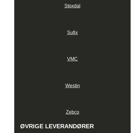
Stoxdal
Sufix
VMC
Westin
Zebco
ØVRIGE LEVERANDØRER