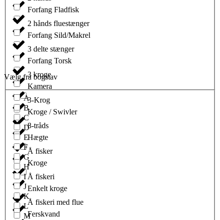
Forfang Fladfisk
2 hånds fluestænger
Forfang Sild/Makrel
3 delte stænger
Forfang Torsk
3 kroge
Vælg fra bogstav
Kamera
A
3-Krog
B
Kroge / Swivler
C
8-tråds
D
E
Hægte
F
Å fisker
G
Kroge
H
I
Å fiskeri
J
Enkelt kroge
K
Å fiskeri med flue
L
Ferskvand
M