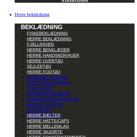
Herre beklædning
BEKLÆDNING
FISKEBEKLÆDNING
HERRE BEKLÆDNING
FJÄLLRÄVEN
HERRE BENKLÆDER
HERRE HANDSKER/HUER
HERRE OVERTØJ
SEJLERTØJ
HERRE FODTØJ
FISKEBEKLÆDNING
HERRE BEKLÆDNING
FJÄLLRÄVEN
HERRE BENKLÆDER
HERRE HANDSKER/HUER
HERRE OVERTØJ
SEJLERTØJ
HERRE BÆLTER
HERRE FODTØJ
HERRE HATTE/CAPS
HERRE MELLEMLAG
HERRE SKJORTE