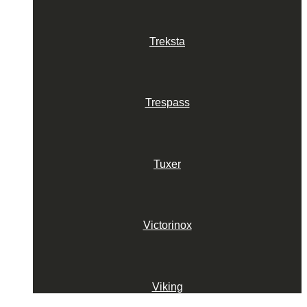
Treksta
Trespass
Tuxer
Victorinox
Viking