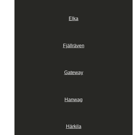
Elka
Fjällräven
Gateway
Hanwag
Härkila