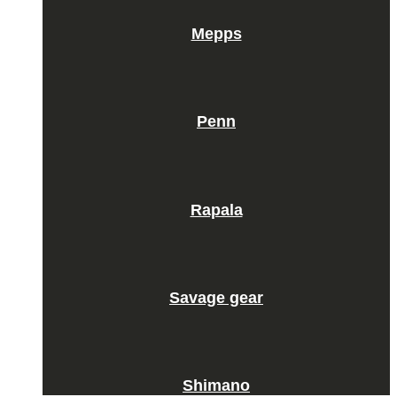
Mepps
Penn
Rapala
Savage gear
Shimano