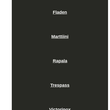
Fladen
Marttiini
Rapala
Trespass
Victorinox