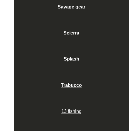
Savage gear
Scierra
Splash
Trabucco
13 fishing