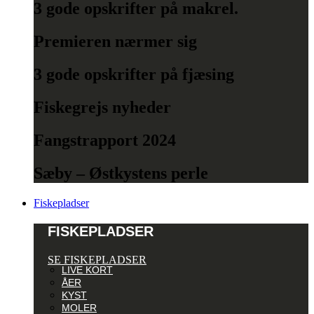
3 gode opskrifter på makrel.
Premieren nærmer sig
3 gode opskrifter på fjæsing
Fiskegrejs nyheder
Fangstrapport 2024
Sæby – Østkystens perle
Fiskepladser
FISKEPLADSER
SE FISKEPLADSER
LIVE KORT
ÅER
KYST
MOLER