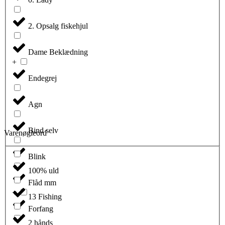
2. Opsalg fiskehjul
Dame Beklædning
Endegrej
Agn
Bind selv
Varenøgleord
Blink
100% uld
Flåd mm
13 Fishing
Forfang
2 hånds