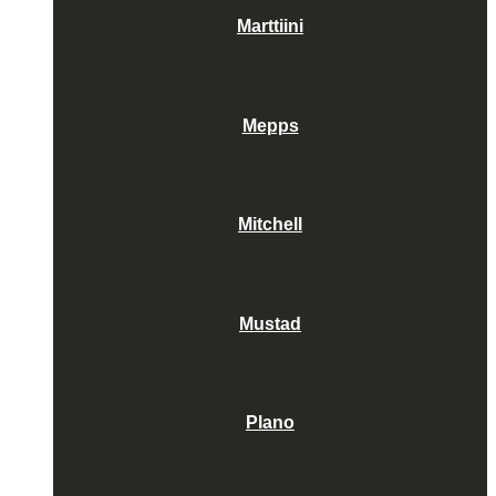
Marttiini
Mepps
Mitchell
Mustad
Plano