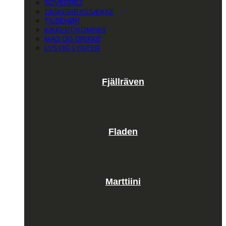
SOVEGREJ
TASKER/RYGSÆKKE
TILBEHØR
KIKKERT/KOMPAS
MAD OG DRIKKE
LYS OG LYGTER
Fjällräven
Fladen
Marttiini