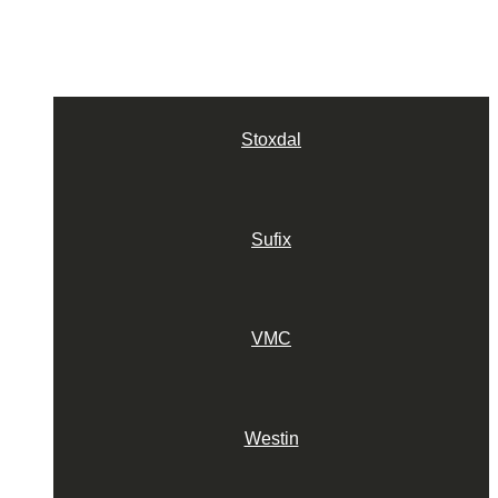
Stoxdal
Sufix
VMC
Westin