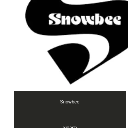
Snowbee
Splash