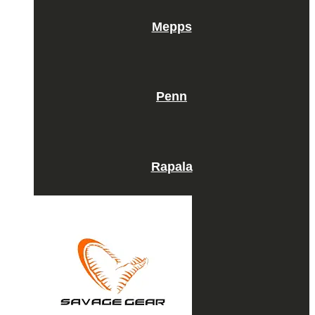
Mepps
Penn
Rapala