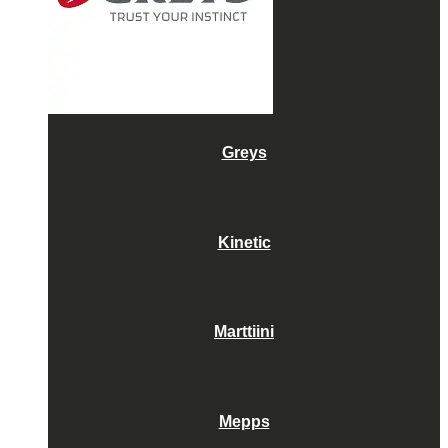
Greys
Kinetic
Marttiini
Mepps