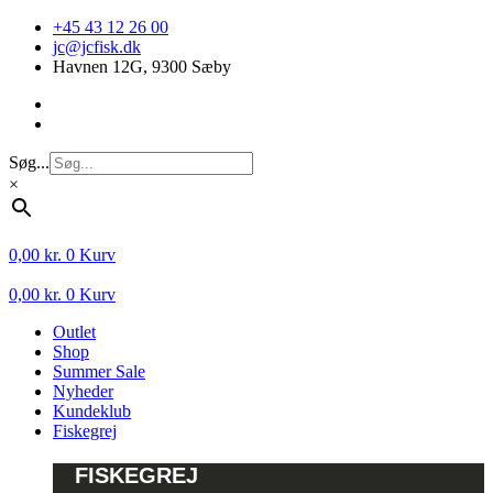
Videre
+45 43 12 26 00
til
jc@jcfisk.dk
indhold
Havnen 12G, 9300 Sæby
Søg...
×
0,00
kr.
0
Kurv
0,00
kr.
0
Kurv
Outlet
Shop
Summer Sale
Nyheder
Kundeklub
Fiskegrej
FISKEGREJ