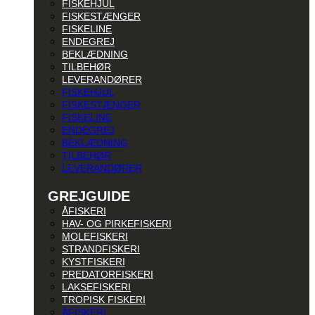
FISKEHJUL
FISKESTÆNGER
FISKELINE
ENDEGREJ
BEKLÆDNING
TILBEHØR
LEVERANDØRER
FISKEHJUL
FISKESTÆNGER
FISKELINE
ENDEGREJ
BEKLÆDNING
TILBEHØR
LEVERANDØRER
GREJGUIDE
ÅFISKERI
HAV- OG PIRKEFISKERI
MOLEFISKERI
STRANDFISKERI
KYSTFISKERI
PREDATORFISKERI
LAKSEFISKERI
TROPISK FISKERI
ÅFISKERI