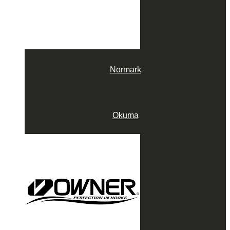
Normark
Okuma