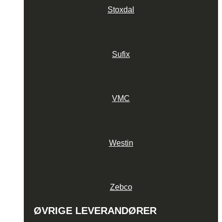
Stoxdal
Sufix
VMC
Westin
Zebco
ØVRIGE LEVERANDØRER