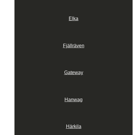
Elka
Fjällräven
Gateway
Hanwag
Härkila