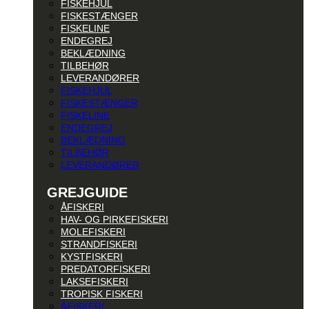
FISKEHJUL
FISKESTÆNGER
FISKELINE
ENDEGREJ
BEKLÆDNING
TILBEHØR
LEVERANDØRER
FISKEHJUL
FISKESTÆNGER
FISKELINE
ENDEGREJ
BEKLÆDNING
TILBEHØR
LEVERANDØRER
GREJGUIDE
ÅFISKERI
HAV- OG PIRKEFISKERI
MOLEFISKERI
STRANDFISKERI
KYSTFISKERI
PREDATORFISKERI
LAKSEFISKERI
TROPISK FISKERI
ÅFISKERI