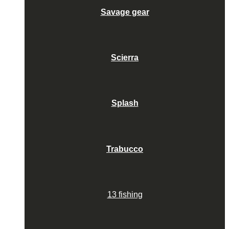
Savage gear
Scierra
Splash
Trabucco
13 fishing