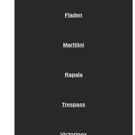
Fladen
Marttiini
Rapala
Trespass
Victorinox