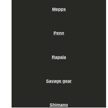
Mepps
Penn
Rapala
Savage gear
Shimano