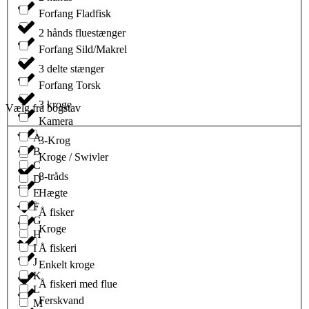
Forfang Fladfisk
2 hånds fluestænger
Forfang Sild/Makrel
3 delte stænger
Forfang Torsk
3 kroge
Vælg fra bogstav
Kamera
A
3-Krog
B
Kroge / Swivler
C
8-tråds
D
E
Hægte
F
Å fisker
G
Kroge
H
I
Å fiskeri
J
Enkelt kroge
K
Å fiskeri med flue
L
Ferskvand
M