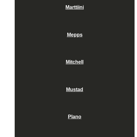
Marttiini
Mepps
Mitchell
Mustad
Plano