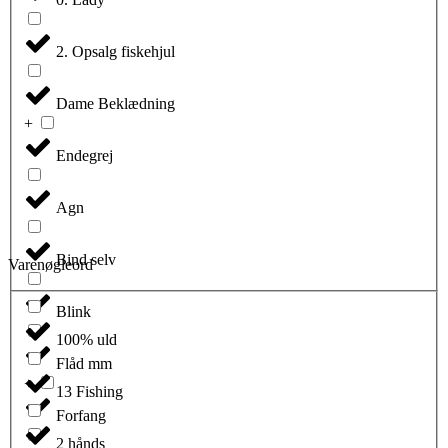
2. Opsalg fiskehjul
Dame Beklædning
Endegrej
Agn
Bind selv
Varenøgleord
Blink
100% uld
Flåd mm
13 Fishing
Forfang
2 hånds