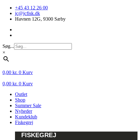
Videre
+45 43 12 26 00
til
jc@jcfisk.dk
indhold
Havnen 12G, 9300 Sæby
Søg...
×
0,00
kr.
0
Kurv
0,00
kr.
0
Kurv
Outlet
Shop
Summer Sale
Nyheder
Kundeklub
Fiskegrej
FISKEGREJ