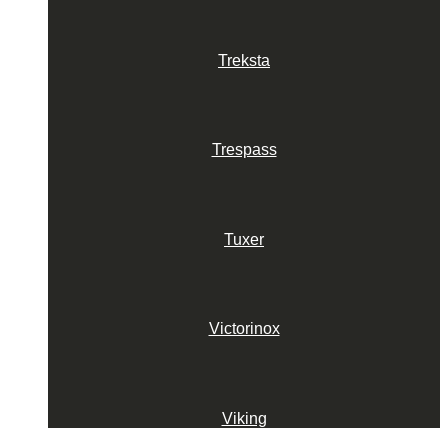
Treksta
Trespass
Tuxer
Victorinox
Viking