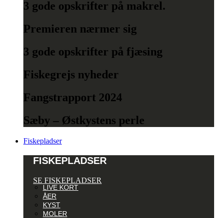
3 gode opskrifter på makrel.
Premieren nærmer sig
3 gode opskrifter på fjæsing
Fiskegrejs nyheder
Fangstrapport 2024
Sæby – Østkystens perle
Fiskepladser
FISKEPLADSER
SE FISKEPLADSER
LIVE KORT
ÅER
KYST
MOLER