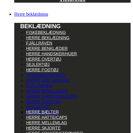
Herre beklædning
BEKLÆDNING
FISKEBEKLÆDNING
HERRE BEKLÆDNING
FJÄLLRÄVEN
HERRE BENKLÆDER
HERRE HANDSKER/HUER
HERRE OVERTØJ
SEJLERTØJ
HERRE FODTØJ
FISKEBEKLÆDNING
HERRE BEKLÆDNING
FJÄLLRÄVEN
HERRE BENKLÆDER
HERRE HANDSKER/HUER
HERRE OVERTØJ
SEJLERTØJ
HERRE BÆLTER
HERRE FODTØJ
HERRE HATTE/CAPS
HERRE MELLEMLAG
HERRE SKJORTE