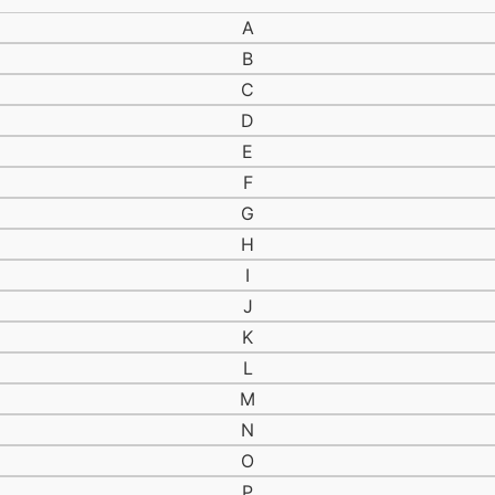
Æske
Affinity
A
Åfisker
B
Åfiskeri
C
Åfiskeri med flue
D
Agn
E
Agnboks
Agnfiskeri
F
Agnnål
G
Akara
H
Ål
I
Åleklokke
J
Åleklokker
Åndbar
K
Åndbar waders
L
Åndbar waders med lynlås
M
Åndbar waders med zip
N
Anti myg
Atlanterhavslaks
O
Backpack
P