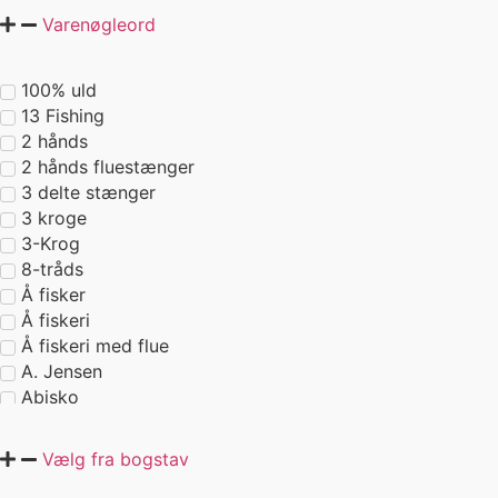
Varenøgleord
Leverandører fiskegrej
Nyhed 2026
Outdoor
100% uld
13 Fishing
Outlet
2 hånds
Tilbehør
2 hånds fluestænger
Tilbud
3 delte stænger
3 kroge
3-Krog
8-tråds
Å fisker
Å fiskeri
Å fiskeri med flue
A. Jensen
Abisko
Aborre
ABU
Vælg fra bogstav
Abu Gracia