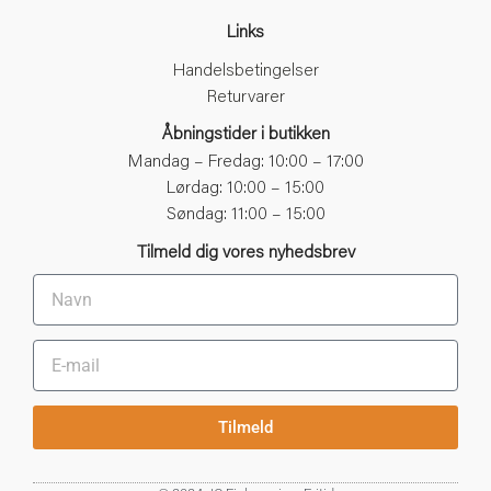
Bombarda
Links
Bombardafiskeri
Bomuld
Handelsbetingelser
Bonker
Returvarer
Boot laces
Åbningstider i butikken
Børn
Mandag – Fredag: 10:00 – 17:00
Børn og unge
Lørdag: 10:00 – 15:00
Børne kniv
børne T-shirt
Søndag: 11:00 – 15:00
Børne waders
Tilmeld dig vores nyhedsbrev
Børsteorm
Brødding
Bukser
Bukser med stræk
Bukser med Stretch
Bulk
Cam
Tilmeld
Camping
Canvas