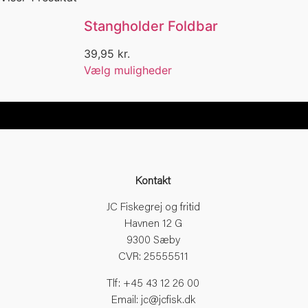
Beklædning
Berkley
Stangholder Foldbar
Berkley Power Sardin
Bidmelder
39,95
kr.
Big Game Fishing
Vælg muligheder
Bind selv
Bind selv forfang
Bitter
Black Friday
Blæksprutte
Blink
Blue Marlin
Kontakt
Bluefox
Bly
JC Fiskegrej og fritid
BOA
Havnen 12 G
Boat
9300 Sæby
Bog
CVR: 25555511
Bøger
Tlf: +45 43 12 26 00
Bøllehat
Email: jc@jcfisk.dk
Bom fiskeri