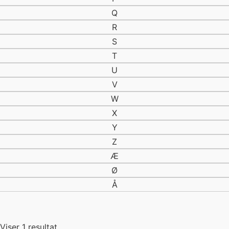
båd
Q
Båd/Trolling
R
Badebukser
S
Badesko
Bådfiskeri
T
Badning
U
bådstænger
V
bådstang
W
Bækørred
bælte
X
bælter
Y
Baitcast
Z
Baitrunner
Æ
Baitrunner hjul
Ø
Bål
Bambus
Å
Barbless
Barracuda
Beanie
Viser 1 resultat