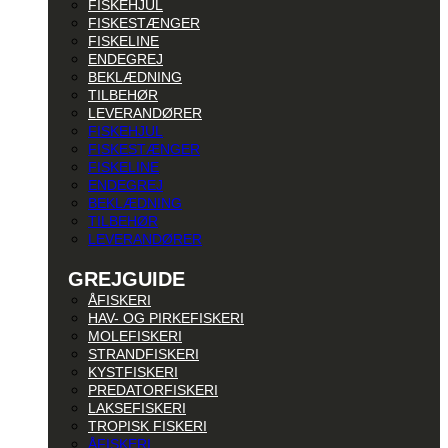
FISKEHJUL
FISKESTÆNGER
FISKELINE
ENDEGREJ
BEKLÆDNING
TILBEHØR
LEVERANDØRER
FISKEHJUL
FISKESTÆNGER
FISKELINE
ENDEGREJ
BEKLÆDNING
TILBEHØR
LEVERANDØRER
GREJGUIDE
ÅFISKERI
HAV- OG PIRKEFISKERI
MOLEFISKERI
STRANDFISKERI
KYSTFISKERI
PREDATORFISKERI
LAKSEFISKERI
TROPISK FISKERI
ÅFISKERI