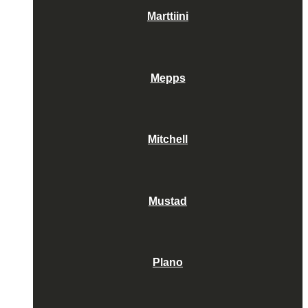
Marttiini
Mepps
Mitchell
Mustad
Plano