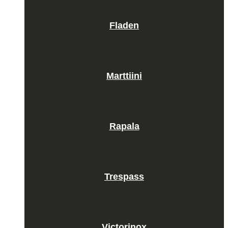
Fladen
Marttiini
Rapala
Trespass
Victorinox