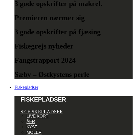
3 gode opskrifter på makrel.
Premieren nærmer sig
3 gode opskrifter på fjæsing
Fiskegrejs nyheder
Fangstrapport 2024
Sæby – Østkystens perle
Fiskepladser
FISKEPLADSER
SE FISKEPLADSER
LIVE KORT
ÅER
KYST
MOLER