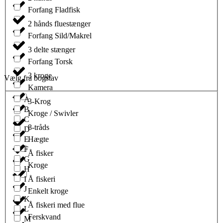
Forfang Fladfisk
2 hånds fluestænger
Forfang Sild/Makrel
3 delte stænger
Forfang Torsk
3 kroge
Vælg fra bogstav
Kamera
A
3-Krog
B
Kroge / Swivler
C
8-tråds
D
E
Hægte
F
Å fisker
G
Kroge
H
I
Å fiskeri
J
Enkelt kroge
K
Å fiskeri med flue
L
Ferskvand
M