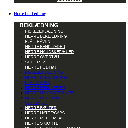
Herre beklædning
BEKLÆDNING
FISKEBEKLÆDNING
HERRE BEKLÆDNING
FJÄLLRÄVEN
HERRE BENKLÆDER
HERRE HANDSKER/HUER
HERRE OVERTØJ
SEJLERTØJ
HERRE FODTØJ
FISKEBEKLÆDNING
HERRE BEKLÆDNING
FJÄLLRÄVEN
HERRE BENKLÆDER
HERRE HANDSKER/HUER
HERRE OVERTØJ
SEJLERTØJ
HERRE BÆLTER
HERRE FODTØJ
HERRE HATTE/CAPS
HERRE MELLEMLAG
HERRE SKJORTE