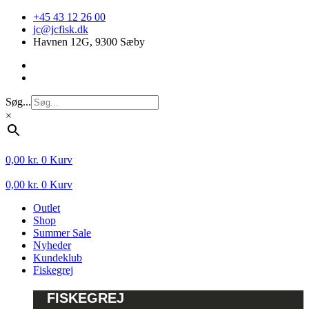
Videre
+45 43 12 26 00
til
jc@jcfisk.dk
indhold
Havnen 12G, 9300 Sæby
Søg...
×
0,00
kr.
0
Kurv
0,00
kr.
0
Kurv
Outlet
Shop
Summer Sale
Nyheder
Kundeklub
Fiskegrej
FISKEGREJ