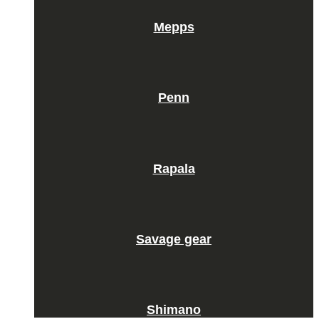
Mepps
Penn
Rapala
Savage gear
Shimano