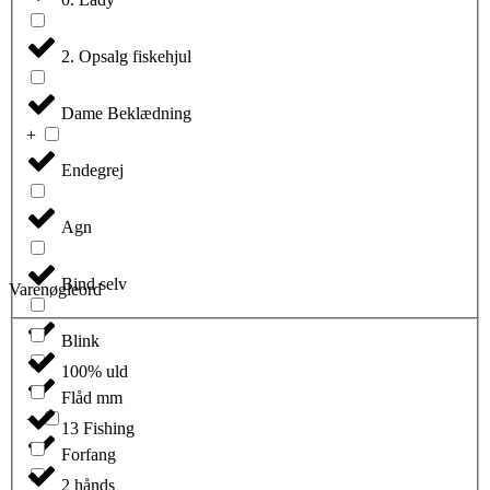
2. Opsalg fiskehjul
Dame Beklædning
Endegrej
Agn
Bind selv
Varenøgleord
Blink
100% uld
Flåd mm
13 Fishing
Forfang
2 hånds