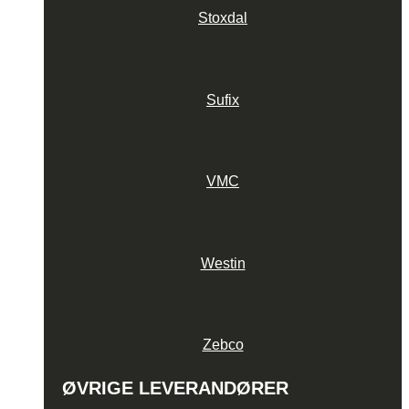
Stoxdal
Sufix
VMC
Westin
Zebco
ØVRIGE LEVERANDØRER