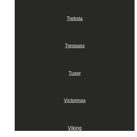
Treksta
Trespass
Tuxer
Victorinox
Viking