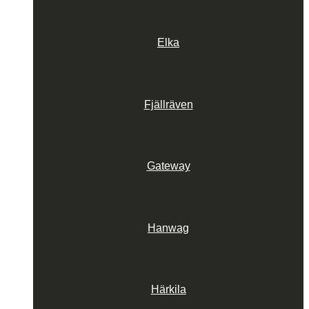
Elka
Fjällräven
Gateway
Hanwag
Härkila