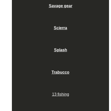
Savage gear
Scierra
Splash
Trabucco
13 fishing