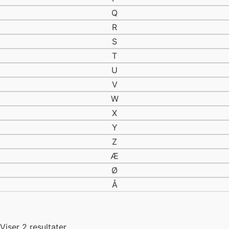
båd
Q
Båd/Trolling
R
Badebukser
S
Badesko
Bådfiskeri
T
Badning
U
bådstænger
V
bådstang
W
Bækørred
bælte
X
bælter
Y
Baitcast
Z
Baitrunner
Æ
Baitrunner hjul
Ø
Bål
Bambus
Å
Barbless
Barracuda
Beanie
Viser 2 resultater