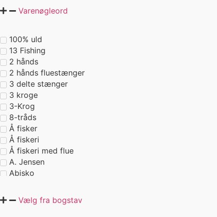
Varenøgleord
Leverandører fiskegrej
Nyhed 2026
Outdoor
100% uld
13 Fishing
Outlet
2 hånds
Tilbehør
2 hånds fluestænger
Tilbud
3 delte stænger
3 kroge
3-Krog
8-tråds
Å fisker
Å fiskeri
Å fiskeri med flue
A. Jensen
Abisko
Aborre
ABU
Vælg fra bogstav
Abu Gracia