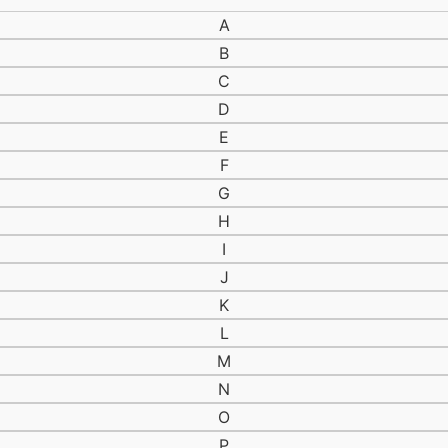
Æske
Affinity
A
Åfisker
B
Åfiskeri
C
Åfiskeri med flue
D
Agn
E
Agnboks
Agnfiskeri
F
Agnnål
G
Akara
H
Ål
I
Åleklokke
J
Åleklokker
Åndbar
K
Åndbar waders
L
Åndbar waders med lynlås
M
Åndbar waders med zip
N
Anti myg
Atlanterhavslaks
O
Backpack
P