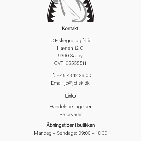
Bombarda
Bombardafiskeri
Bomuld
Bonker
Kontakt
Boot laces
Børn
JC Fiskegrej og fritid
Børn og unge
Havnen 12 G
Børne kniv
9300 Sæby
børne T-shirt
CVR: 25555511
Børne waders
Tlf: +45 43 12 26 00
Børsteorm
Email: jc@jcfisk.dk
Brødding
Bukser
Links
Bukser med stræk
Bukser med Stretch
Handelsbetingelser
Bulk
Returvarer
Cam
Åbningstider i butikken
Camping
Mandag – Søndage: 09:00 – 18:00
Canvas