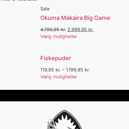
Beklædning
Berkley
Sale
Berkley Power Sardin
Okuma Makaira Big Game
Bidmelder
Big Game Fishing
4.799,95
kr.
2.999,95
kr.
Bind selv
Vælg muligheder
Bind selv forfang
Bitter
Black Friday
Fiskepuder
Blæksprutte
Blink
119,95
kr.
–
1.199,95
kr.
Blue Marlin
Vælg muligheder
Bluefox
Bly
BOA
Boat
Bog
Bøger
Bøllehat
Bom fiskeri