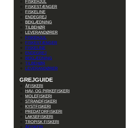
FISKEHJUL
FISKESTÆNGER
FISKELINE
ENDEGREJ
BEKLÆDNING
TILBEHØR
LEVERANDØRER
FISKEHJUL
FISKESTÆNGER
FISKELINE
ENDEGREJ
BEKLÆDNING
TILBEHØR
LEVERANDØRER
GREJGUIDE
ÅFISKERI
HAV- OG PIRKEFISKERI
MOLEFISKERI
STRANDFISKERI
KYSTFISKERI
PREDATORFISKERI
LAKSEFISKERI
TROPISK FISKERI
ÅFISKERI