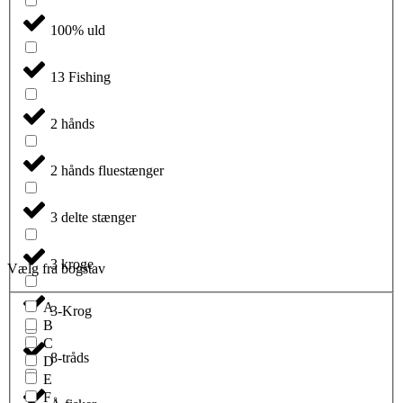
100% uld
13 Fishing
2 hånds
2 hånds fluestænger
3 delte stænger
3 kroge
Vælg fra bogstav
A
3-Krog
B
C
8-tråds
D
E
F