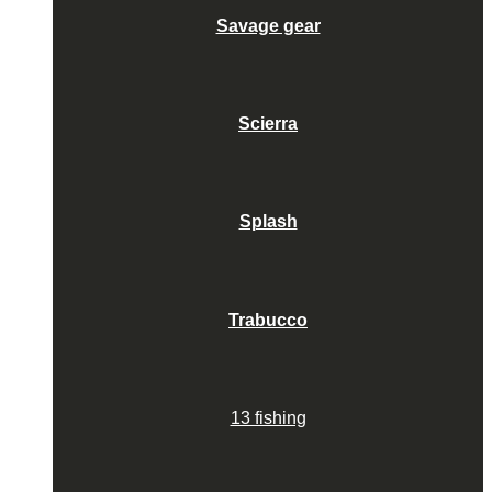
Savage gear
Scierra
Splash
Trabucco
13 fishing