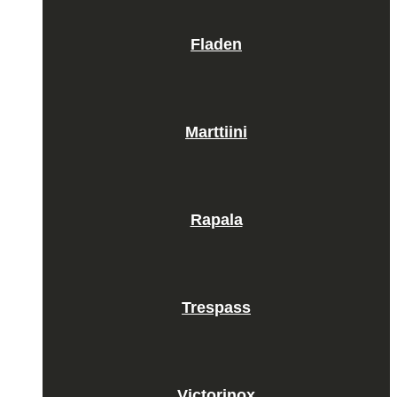
Fladen
Marttiini
Rapala
Trespass
Victorinox