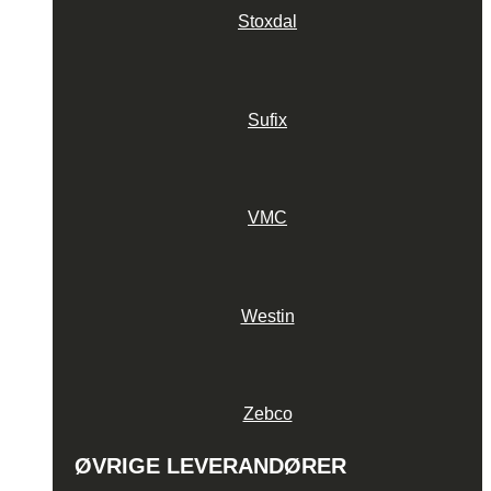
Stoxdal
Sufix
VMC
Westin
Zebco
ØVRIGE LEVERANDØRER