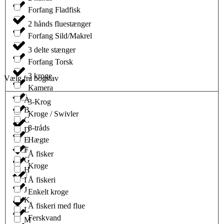
Forfang Fladfisk
2 hånds fluestænger
Forfang Sild/Makrel
3 delte stænger
Forfang Torsk
3 kroge
Vælg fra bogstav
Kamera
A
3-Krog
B
Kroge / Swivler
C
8-tråds
D
E
Hægte
F
Å fisker
G
Kroge
H
I
Å fiskeri
J
Enkelt kroge
K
Å fiskeri med flue
L
Ferskvand
M