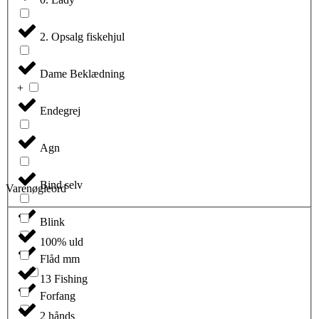
2. Opsalg fiskehjul
Dame Beklædning
Endegrej
Agn
Bind selv
Varenøgleord
Blink
100% uld
Flåd mm
13 Fishing
Forfang
2 hånds