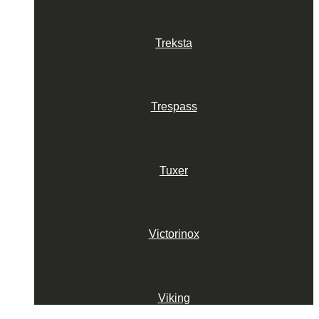
Treksta
Trespass
Tuxer
Victorinox
Viking