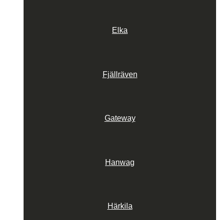
Elka
Fjällräven
Gateway
Hanwag
Härkila