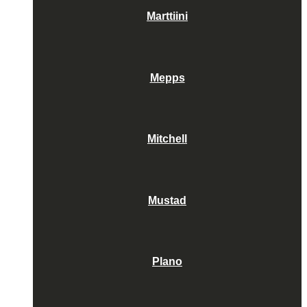
Marttiini
Mepps
Mitchell
Mustad
Plano