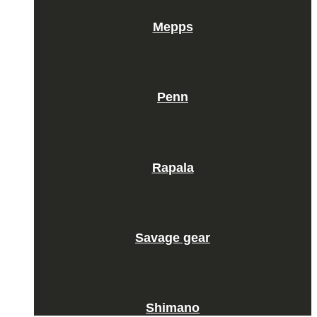
Mepps
Penn
Rapala
Savage gear
Shimano