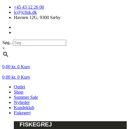
Videre
+45 43 12 26 00
til
jc@jcfisk.dk
indhold
Havnen 12G, 9300 Sæby
Søg...
×
0,00
kr.
0
Kurv
0,00
kr.
0
Kurv
Outlet
Shop
Summer Sale
Nyheder
Kundeklub
Fiskegrej
FISKEGREJ