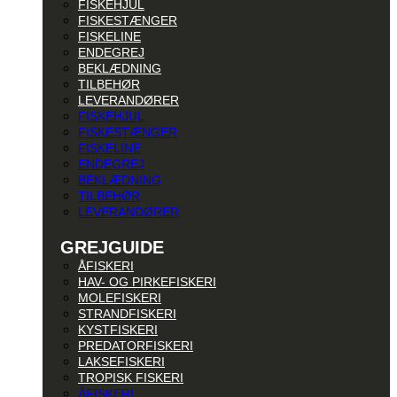
FISKEHJUL
FISKESTÆNGER
FISKELINE
ENDEGREJ
BEKLÆDNING
TILBEHØR
LEVERANDØRER
FISKEHJUL
FISKESTÆNGER
FISKELINE
ENDEGREJ
BEKLÆDNING
TILBEHØR
LEVERANDØRER
GREJGUIDE
ÅFISKERI
HAV- OG PIRKEFISKERI
MOLEFISKERI
STRANDFISKERI
KYSTFISKERI
PREDATORFISKERI
LAKSEFISKERI
TROPISK FISKERI
ÅFISKERI