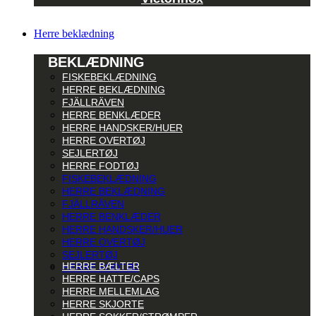
Herre beklædning
BEKLÆDNING
FISKEBEKLÆDNING
HERRE BEKLÆDNING
FJÄLLRÄVEN
HERRE BENKLÆDER
HERRE HANDSKER/HUER
HERRE OVERTØJ
SEJLERTØJ
HERRE FODTØJ
FISKEBEKLÆDNING
HERRE BEKLÆDNING
FJÄLLRÄVEN
HERRE BENKLÆDER
HERRE HANDSKER/HUER
HERRE OVERTØJ
SEJLERTØJ
HERRE BÆLTER
HERRE FODTØJ
HERRE HATTE/CAPS
HERRE MELLEMLAG
HERRE SKJORTE