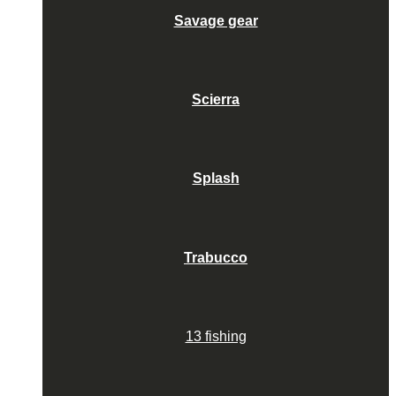
Savage gear
Scierra
Splash
Trabucco
13 fishing