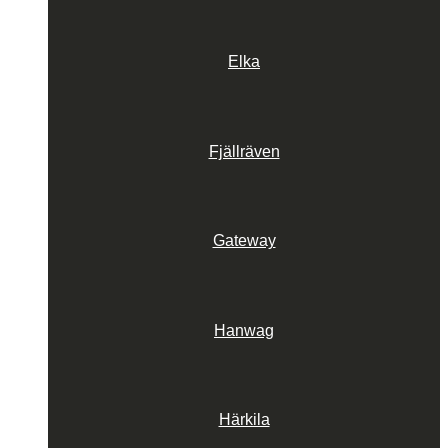
Elka
Fjällräven
Gateway
Hanwag
Härkila