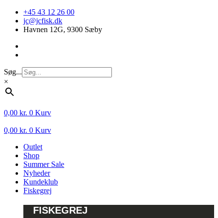
Videre
+45 43 12 26 00
til
jc@jcfisk.dk
indhold
Havnen 12G, 9300 Sæby
Søg...
×
0,00
kr.
0
Kurv
0,00
kr.
0
Kurv
Outlet
Shop
Summer Sale
Nyheder
Kundeklub
Fiskegrej
FISKEGREJ