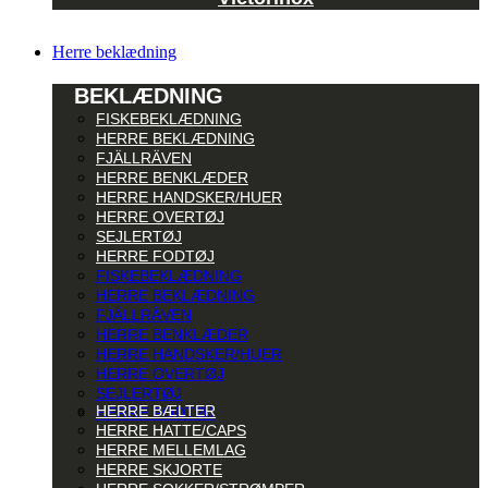
Herre beklædning
BEKLÆDNING
FISKEBEKLÆDNING
HERRE BEKLÆDNING
FJÄLLRÄVEN
HERRE BENKLÆDER
HERRE HANDSKER/HUER
HERRE OVERTØJ
SEJLERTØJ
HERRE FODTØJ
FISKEBEKLÆDNING
HERRE BEKLÆDNING
FJÄLLRÄVEN
HERRE BENKLÆDER
HERRE HANDSKER/HUER
HERRE OVERTØJ
SEJLERTØJ
HERRE BÆLTER
HERRE FODTØJ
HERRE HATTE/CAPS
HERRE MELLEMLAG
HERRE SKJORTE