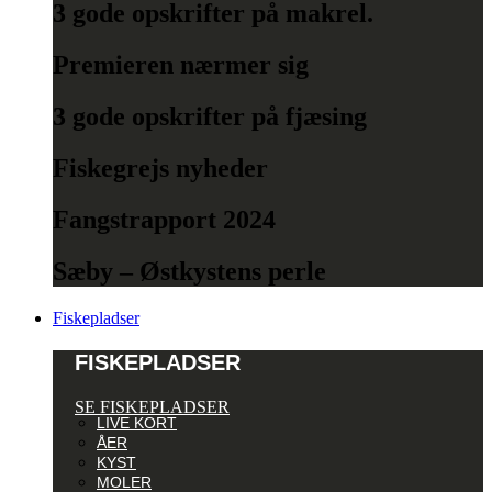
3 gode opskrifter på makrel.
Premieren nærmer sig
3 gode opskrifter på fjæsing
Fiskegrejs nyheder
Fangstrapport 2024
Sæby – Østkystens perle
Fiskepladser
FISKEPLADSER
SE FISKEPLADSER
LIVE KORT
ÅER
KYST
MOLER