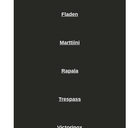
Fladen
Marttiini
Rapala
Trespass
Victorinox