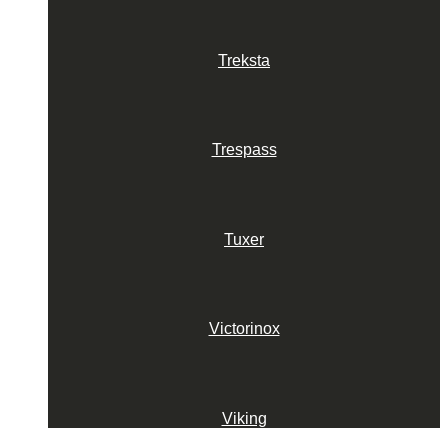
Treksta
Trespass
Tuxer
Victorinox
Viking