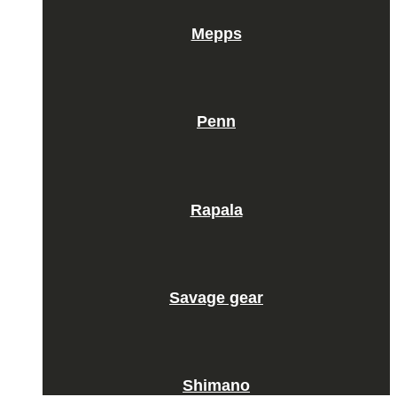
Mepps
Penn
Rapala
Savage gear
Shimano