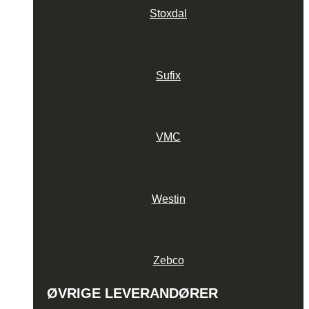
Stoxdal
Sufix
VMC
Westin
Zebco
ØVRIGE LEVERANDØRER