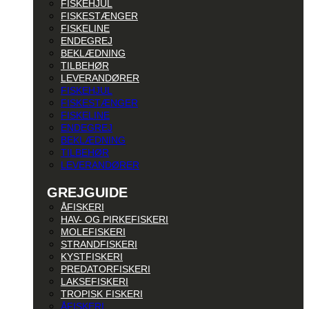
FISKEHJUL
FISKESTÆNGER
FISKELINE
ENDEGREJ
BEKLÆDNING
TILBEHØR
LEVERANDØRER
FISKEHJUL
FISKESTÆNGER
FISKELINE
ENDEGREJ
BEKLÆDNING
TILBEHØR
LEVERANDØRER
GREJGUIDE
ÅFISKERI
HAV- OG PIRKEFISKERI
MOLEFISKERI
STRANDFISKERI
KYSTFISKERI
PREDATORFISKERI
LAKSEFISKERI
TROPISK FISKERI
ÅFISKERI