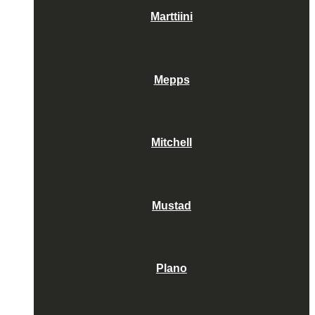
Marttiini
Mepps
Mitchell
Mustad
Plano