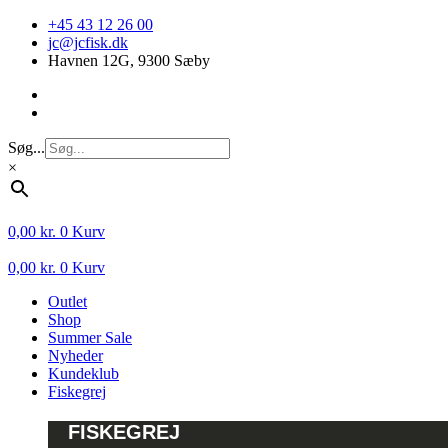
Videre
+45 43 12 26 00
til
jc@jcfisk.dk
indhold
Havnen 12G, 9300 Sæby
Søg...
×
0,00
kr.
0
Kurv
0,00
kr.
0
Kurv
Outlet
Shop
Summer Sale
Nyheder
Kundeklub
Fiskegrej
FISKEGREJ