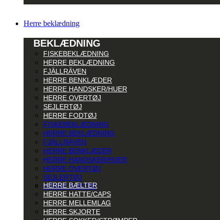
Herre beklædning
BEKLÆDNING
FISKEBEKLÆDNING
HERRE BEKLÆDNING
FJÄLLRÄVEN
HERRE BENKLÆDER
HERRE HANDSKER/HUER
HERRE OVERTØJ
SEJLERTØJ
HERRE FODTØJ
FISKEBEKLÆDNING
HERRE BEKLÆDNING
FJÄLLRÄVEN
HERRE BENKLÆDER
HERRE HANDSKER/HUER
HERRE OVERTØJ
SEJLERTØJ
HERRE BÆLTER
HERRE FODTØJ
HERRE HATTE/CAPS
HERRE MELLEMLAG
HERRE SKJORTE