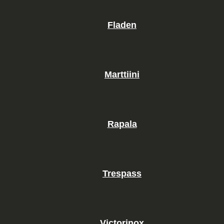
Fladen
Marttiini
Rapala
Trespass
Victorinox