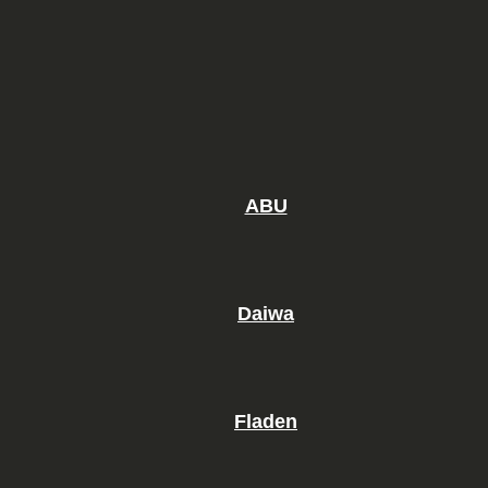
ABU
Daiwa
Fladen