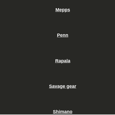
Mepps
Penn
Rapala
Savage gear
Shimano