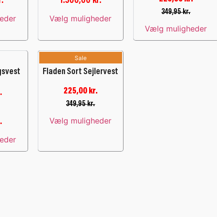
r.
1.300,00
kr.
349,95
kr.
eder
Vælg muligheder
Vælg muligheder
Sale
gsvest
Fladen Sort Sejlervest
225,00
kr.
.
349,95
kr.
Vælg muligheder
.
eder