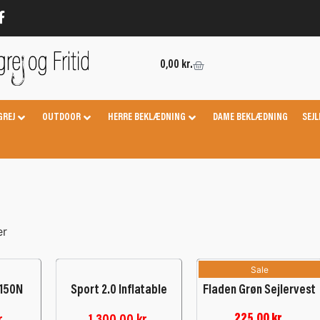
0,00
kr.
GREJ
OUTDOOR
HERRE BEKLÆDNING
DAME BEKLÆDNING
SEJL
er
Sale
 150N
Sport 2.0 Inflatable
Fladen Grøn Sejlervest
225,00
kr.