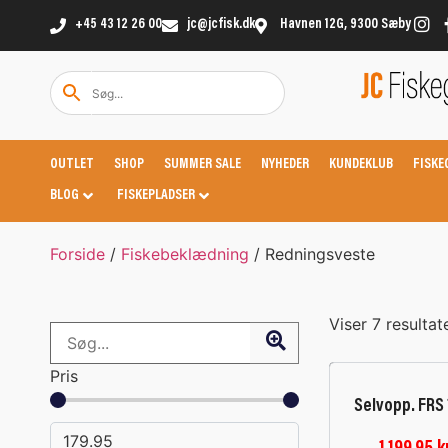
+45 43 12 26 00
jc@jcfisk.dk
Havnen 12G, 9300 Sæby
OUTLET
SHOP
SUMMER SALE
NYHEDER
KUNDEKLUB
FISKE
BLOG
FISKEPLADSER
Forside
/
Fiskebeklædning
/ Redningsveste
Viser 7 resultat
Pris
Selvopp. FRS