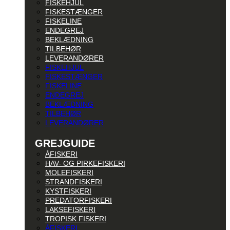
FISKEHJUL
FISKESTÆNGER
FISKELINE
ENDEGREJ
BEKLÆDNING
TILBEHØR
LEVERANDØRER
FISKEHJUL
FISKESTÆNGER
FISKELINE
ENDEGREJ
BEKLÆDNING
TILBEHØR
LEVERANDØRER
GREJGUIDE
ÅFISKERI
HAV- OG PIRKEFISKERI
MOLEFISKERI
STRANDFISKERI
KYSTFISKERI
PREDATORFISKERI
LAKSEFISKERI
TROPISK FISKERI
ÅFISKERI