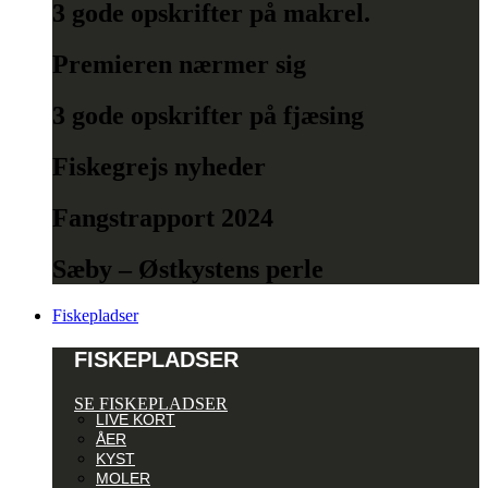
3 gode opskrifter på makrel.
Premieren nærmer sig
3 gode opskrifter på fjæsing
Fiskegrejs nyheder
Fangstrapport 2024
Sæby – Østkystens perle
Fiskepladser
FISKEPLADSER
SE FISKEPLADSER
LIVE KORT
ÅER
KYST
MOLER