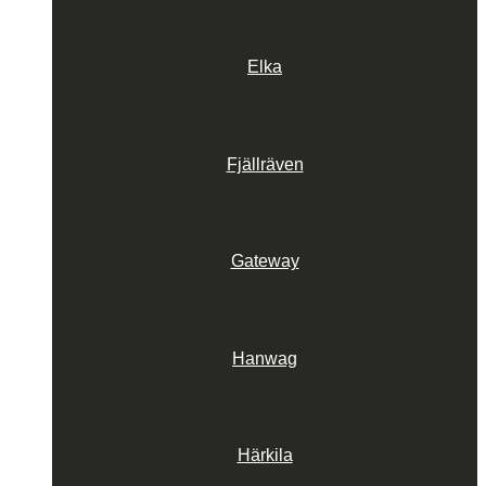
Elka
Fjällräven
Gateway
Hanwag
Härkila