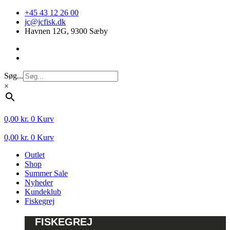
Videre
+45 43 12 26 00
til
jc@jcfisk.dk
indhold
Havnen 12G, 9300 Sæby
Søg...
×
0,00
kr.
0
Kurv
0,00
kr.
0
Kurv
Outlet
Shop
Summer Sale
Nyheder
Kundeklub
Fiskegrej
FISKEGREJ