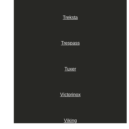
Treksta
Trespass
Tuxer
Victorinox
Viking