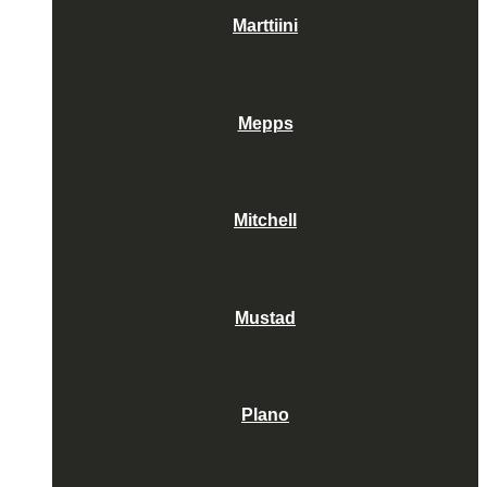
Marttiini
Mepps
Mitchell
Mustad
Plano