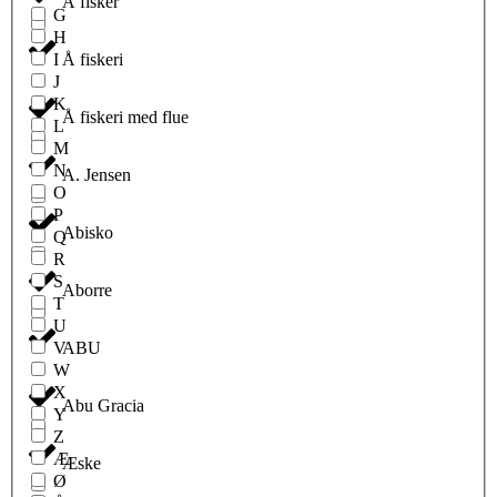
Å fisker
G
H
I
Å fiskeri
J
K
Å fiskeri med flue
L
M
N
A. Jensen
O
P
Abisko
Q
R
S
Aborre
T
U
V
ABU
W
X
Abu Gracia
Y
Z
Æ
Æske
Ø