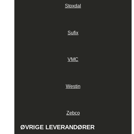
Stoxdal
Sufix
VMC
Westin
Zebco
ØVRIGE LEVERANDØRER