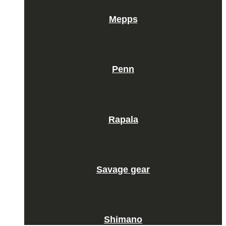
Mepps
Penn
Rapala
Savage gear
Shimano