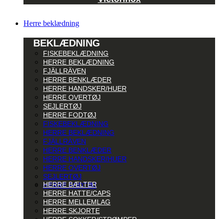
Herre beklædning
BEKLÆDNING
FISKEBEKLÆDNING
HERRE BEKLÆDNING
FJÄLLRÄVEN
HERRE BENKLÆDER
HERRE HANDSKER/HUER
HERRE OVERTØJ
SEJLERTØJ
HERRE FODTØJ
FISKEBEKLÆDNING
HERRE BEKLÆDNING
FJÄLLRÄVEN
HERRE BENKLÆDER
HERRE HANDSKER/HUER
HERRE OVERTØJ
SEJLERTØJ
HERRE BÆLTER
HERRE FODTØJ
HERRE HATTE/CAPS
HERRE MELLEMLAG
HERRE SKJORTE