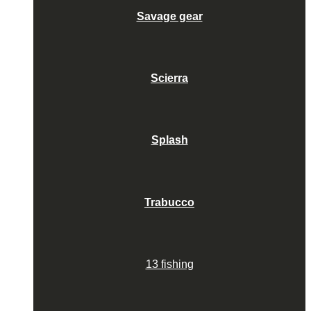
Savage gear
Scierra
Splash
Trabucco
13 fishing