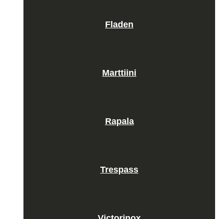
Fladen
Marttiini
Rapala
Trespass
Victorinox