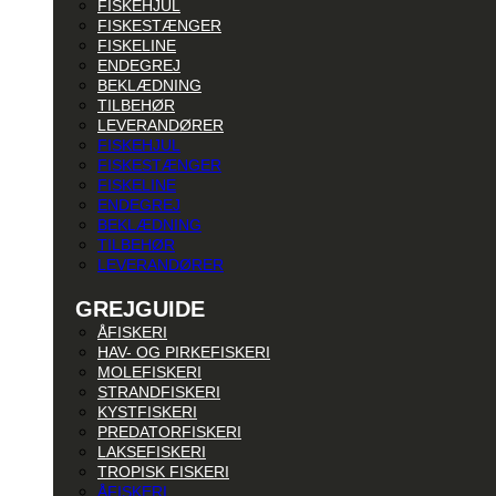
FISKEHJUL
FISKESTÆNGER
FISKELINE
ENDEGREJ
BEKLÆDNING
TILBEHØR
LEVERANDØRER
FISKEHJUL
FISKESTÆNGER
FISKELINE
ENDEGREJ
BEKLÆDNING
TILBEHØR
LEVERANDØRER
GREJGUIDE
ÅFISKERI
HAV- OG PIRKEFISKERI
MOLEFISKERI
STRANDFISKERI
KYSTFISKERI
PREDATORFISKERI
LAKSEFISKERI
TROPISK FISKERI
ÅFISKERI