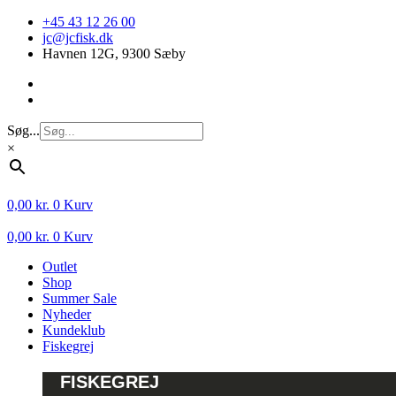
Videre
+45 43 12 26 00
til
jc@jcfisk.dk
indhold
Havnen 12G, 9300 Sæby
Søg...
×
0,00
kr.
0
Kurv
0,00
kr.
0
Kurv
Outlet
Shop
Summer Sale
Nyheder
Kundeklub
Fiskegrej
FISKEGREJ