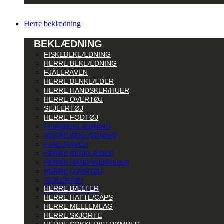
Herre beklædning
BEKLÆDNING
FISKEBEKLÆDNING
HERRE BEKLÆDNING
FJÄLLRÄVEN
HERRE BENKLÆDER
HERRE HANDSKER/HUER
HERRE OVERTØJ
SEJLERTØJ
HERRE FODTØJ
FISKEBEKLÆDNING
HERRE BEKLÆDNING
FJÄLLRÄVEN
HERRE BENKLÆDER
HERRE HANDSKER/HUER
HERRE OVERTØJ
SEJLERTØJ
HERRE BÆLTER
HERRE FODTØJ
HERRE HATTE/CAPS
HERRE MELLEMLAG
HERRE SKJORTE