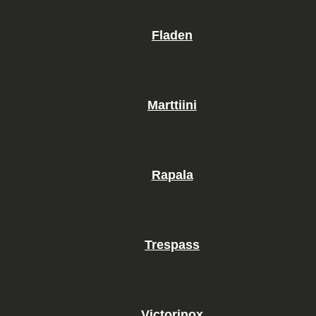
Fladen
Marttiini
Rapala
Trespass
Victorinox