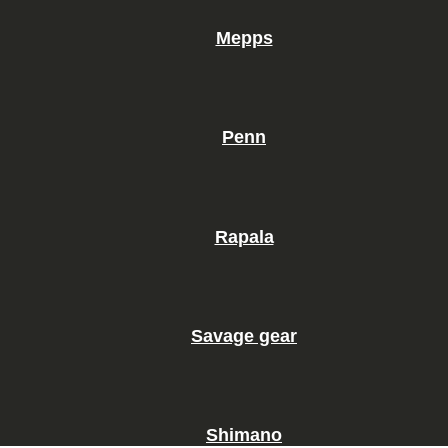
Mepps
Penn
Rapala
Savage gear
Shimano