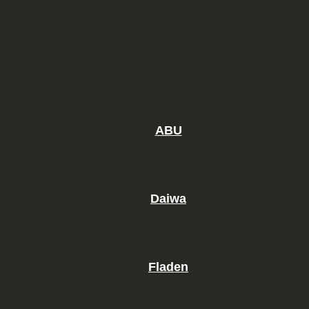
ABU
Daiwa
Fladen