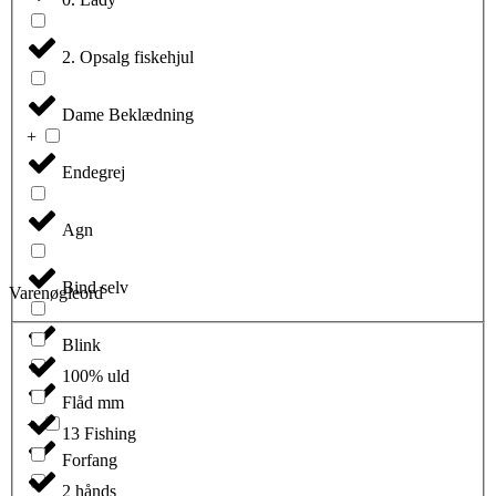
2. Opsalg fiskehjul
Dame Beklædning
Endegrej
Agn
Bind selv
Varenøgleord
Blink
100% uld
Flåd mm
13 Fishing
Forfang
2 hånds