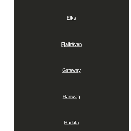
Elka
Fjällräven
Gateway
Hanwag
Härkila