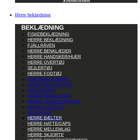
Herre beklædning
BEKLÆDNING
FISKEBEKLÆDNING
HERRE BEKLÆDNING
FJÄLLRÄVEN
HERRE BENKLÆDER
HERRE HANDSKER/HUER
HERRE OVERTØJ
SEJLERTØJ
HERRE FODTØJ
FISKEBEKLÆDNING
HERRE BEKLÆDNING
FJÄLLRÄVEN
HERRE BENKLÆDER
HERRE HANDSKER/HUER
HERRE OVERTØJ
SEJLERTØJ
HERRE BÆLTER
HERRE FODTØJ
HERRE HATTE/CAPS
HERRE MELLEMLAG
HERRE SKJORTE