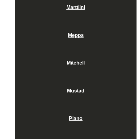
Marttiini
Mepps
Mitchell
Mustad
Plano