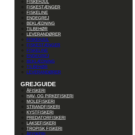
FISKEHJUL
FISKESTÆNGER
FISKELINE
ENDEGREJ
BEKLÆDNING
TILBEHØR
LEVERANDØRER
FISKEHJUL
FISKESTÆNGER
FISKELINE
ENDEGREJ
BEKLÆDNING
TILBEHØR
LEVERANDØRER
GREJGUIDE
ÅFISKERI
HAV- OG PIRKEFISKERI
MOLEFISKERI
STRANDFISKERI
KYSTFISKERI
PREDATORFISKERI
LAKSEFISKERI
TROPISK FISKERI
ÅFISKERI