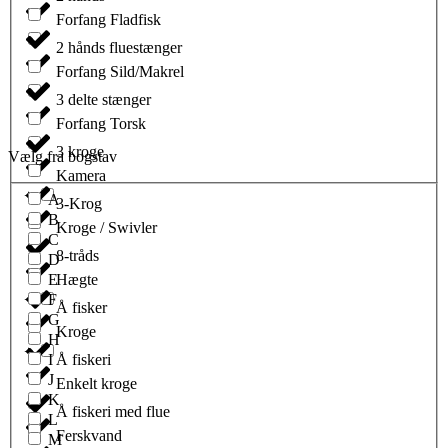
Forfang Fladfisk
2 hånds fluestænger
Forfang Sild/Makrel
3 delte stænger
Forfang Torsk
3 kroge
Vælg fra bogstav
Kamera
A
3-Krog
B
Kroge / Swivler
C
8-tråds
D
E
Hægte
F
Å fisker
G
Kroge
H
I
Å fiskeri
J
Enkelt kroge
K
Å fiskeri med flue
L
Ferskvand
M