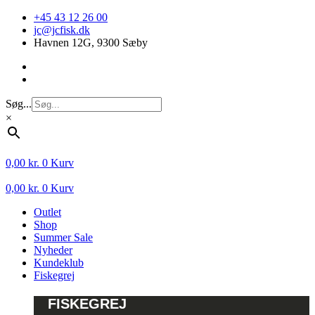
Videre
+45 43 12 26 00
til
jc@jcfisk.dk
indhold
Havnen 12G, 9300 Sæby
Søg...
×
0,00
kr.
0
Kurv
0,00
kr.
0
Kurv
Outlet
Shop
Summer Sale
Nyheder
Kundeklub
Fiskegrej
FISKEGREJ