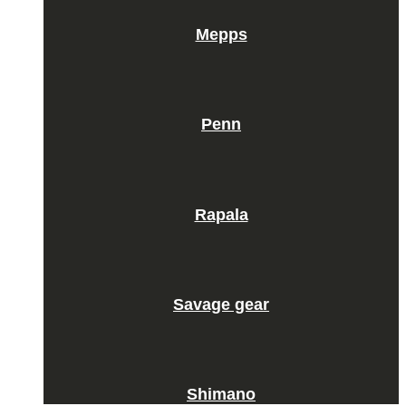
Mepps
Penn
Rapala
Savage gear
Shimano