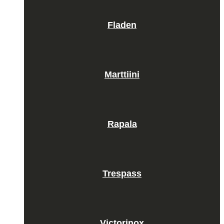
Fladen
Marttiini
Rapala
Trespass
Victorinox