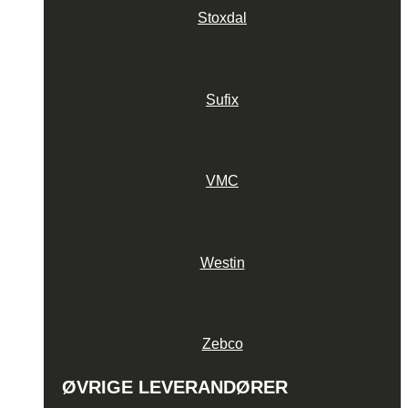
Stoxdal
Sufix
VMC
Westin
Zebco
ØVRIGE LEVERANDØRER