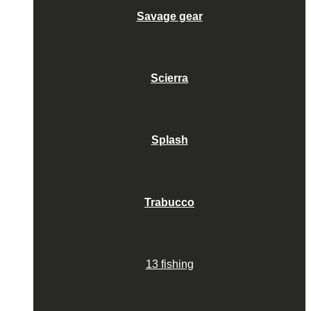
Savage gear
Scierra
Splash
Trabucco
13 fishing