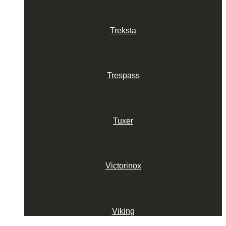
Treksta
Trespass
Tuxer
Victorinox
Viking