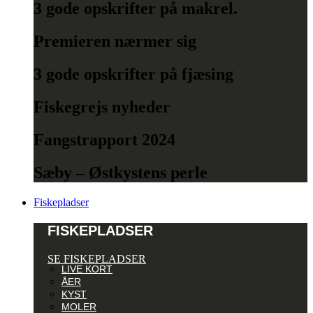
3 gode opskrifter på makrel.
Premieren nærmer sig
3 gode opskrifter på fjæsing
Fiskegrejs nyheder
Fangstrapport 2024
Sæby – Østkystens perle
Fiskepladser
FISKEPLADSER
SE FISKEPLADSER
LIVE KORT
ÅER
KYST
MOLER