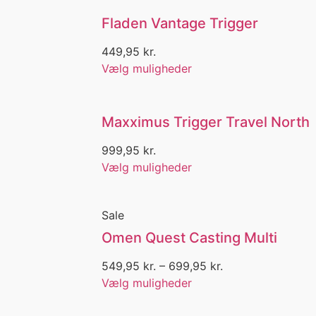
Camping
Fladen Vantage Trigger
Canvas
Cap
449,95
kr.
Caps
Vælg muligheder
Cirkelkrog
Combo
Combo Set
CountDown
Maxximus Trigger Travel North
Crimps
999,95
kr.
Crowly Pique
Vælg muligheder
Dæksko
Daiwa
DAM
Sale
Dame
Dame Beklædning
Omen Quest Casting Multi
Dame Bukser
549,95
kr.
–
699,95
kr.
Dame Bukser med Stretch
Dame Cap
Vælg muligheder
Dame Fleece
Dame Fodtøj