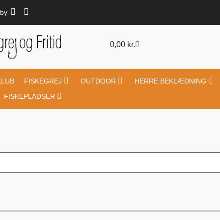
by
0,00
kr.
KLUB
FISKEGREJ
OUTDOOR
HERRE BEKLÆDNING
FISKEPLADSER