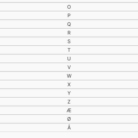
O
P
Q
R
S
T
U
V
W
X
Y
Z
Æ
Ø
Å