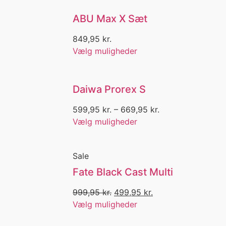
Bøllehat
ABU Max X Sæt
Bom fiskeri
Bombarda
849,95
kr.
Bombardafiskeri
Vælg muligheder
Bomuld
Bonker
Boot laces
Daiwa Prorex S
Børn
Børn og unge
599,95
kr.
–
669,95
kr.
Børne kniv
Vælg muligheder
børne T-shirt
Børne waders
Børsteorm
Sale
Brødding
Fate Black Cast Multi
Bukser
Bukser med stræk
999,95
kr.
499,95
kr.
Bukser med Stretch
Vælg muligheder
Bulk
Cam