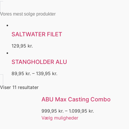
Barracuda
Beanie
Vores mest solge produkter
Beklædning
Berkley
Berkley Power Sardin
SALTWATER FILET
Bidmelder
Big Game Fishing
129,95
kr.
Bind selv
Bind selv forfang
STANGHOLDER ALU
Bitter
Black Friday
89,95
kr.
–
139,95
kr.
Blæksprutte
Blink
Viser 11 resultater
Blue Marlin
Bluefox
ABU Max Casting Combo
Bly
BOA
999,95
kr.
–
1.099,95
kr.
Boat
Vælg muligheder
Bog
Bøger