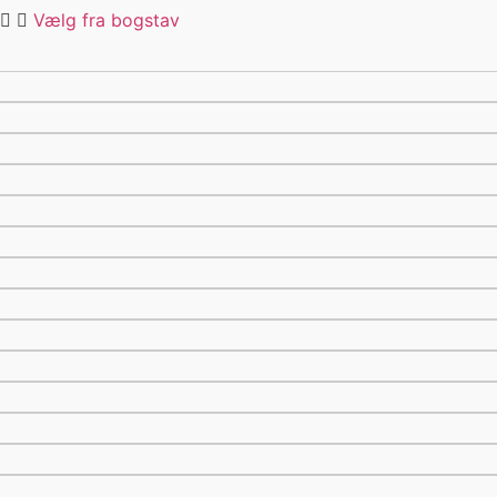
ABU
Vælg fra bogstav
Abu Gracia
Æske
Affinity
Åfisker
Åfiskeri
Åfiskeri med flue
Agn
Agnboks
Agnfiskeri
Agnnål
Akara
Ål
Åleklokke
Åleklokker
Åndbar
Åndbar waders
Åndbar waders med lynlås
Åndbar waders med zip
Anti myg