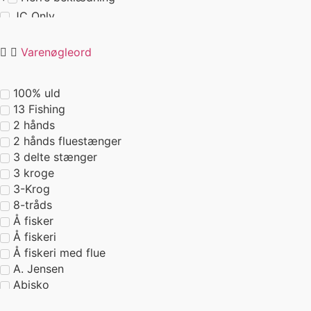
JC Only
Leverandører
Varenøgleord
Leverandører fiskegrej
Nyhed 2026
Outdoor
100% uld
13 Fishing
Outlet
2 hånds
Tilbehør
2 hånds fluestænger
Tilbud
3 delte stænger
3 kroge
3-Krog
8-tråds
Å fisker
Å fiskeri
Å fiskeri med flue
A. Jensen
Abisko
Aborre