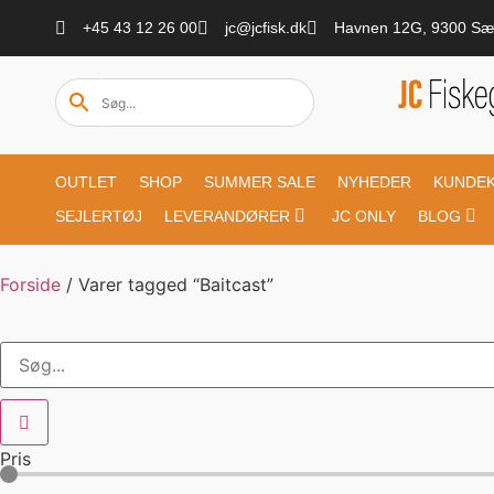
+45 43 12 26 00
jc@jcfisk.dk
Havnen 12G, 9300 Sæ
OUTLET
SHOP
SUMMER SALE
NYHEDER
KUNDE
SEJLERTØJ
LEVERANDØRER
JC ONLY
BLOG
Forside
/ Varer tagged “Baitcast”
Pris